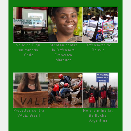
Valle de Elqui
Atentan contra
Defensoras de
sin minería.
la Defensora
Bolivia
Chile
Francisca
Márquez
Protestas contra
No a la minería ,
VALE, Brasil
Bariloche,
Argentina