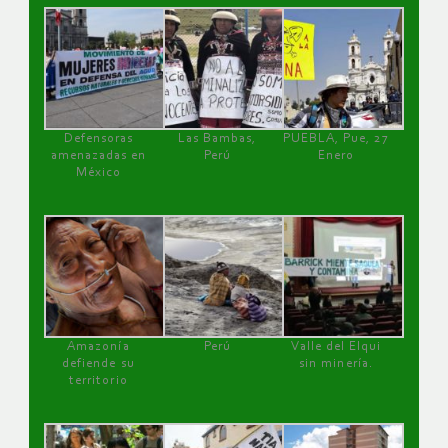
Defensoras
Las Bambas,
PUEBLA, Pue, 27
amenazadas en
Perú
Enero
México
Amazonía
Perú
Valle del Elqui
defiende su
sin minería.
territorio