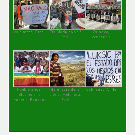
Vale mata, Brasil
Tía María no va !
Orinoco,
Perú
Venezuela
Pueblo Shuar
defensora de la
Caimanes, Chile
dice no a la
tierra, Melchora,
minería, Ecuador
Perú