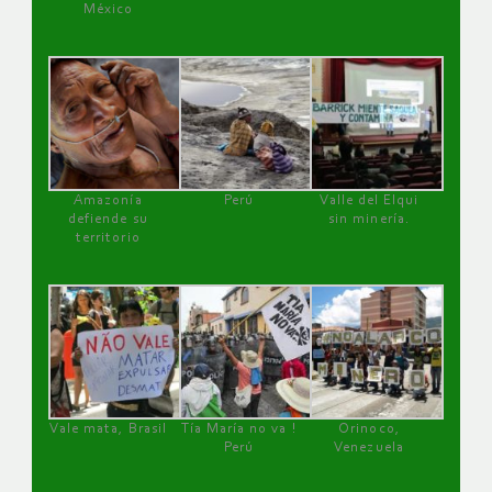
México
Amazonía
Perú
Valle del Elqui
defiende su
sin minería.
territorio
Vale mata, Brasil
Tía María no va !
Orinoco,
Perú
Venezuela