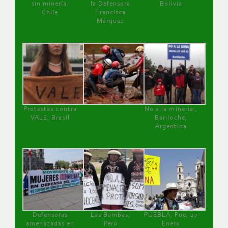
sin minería.
la Defensora
Bolivia
Chile
Francisca
Márquez
Protestas contra
No a la minería ,
VALE, Brasil
Bariloche,
Argentina
Defensoras
Las Bambas,
PUEBLA, Pue, 27
amenazadas en
Perú
Enero