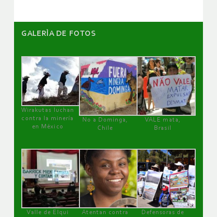
GALERÌA DE FOTOS
Wirakutas luchan
contra la minería
No a Dominga,
VALE mata,
en México
Chile
Brasil
Valle de Elqui
Atentan contra
Defensoras de