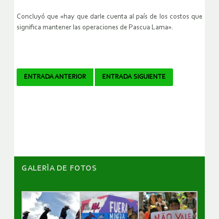
Concluyó que «hay que darle cuenta al país de los costos que
significa mantener las operaciones de Pascua Lama».
Navegador
ENTRADA ANTERIOR
ENTRADA SIGUIENTE
de
artículos
GALERÌA DE FOTOS