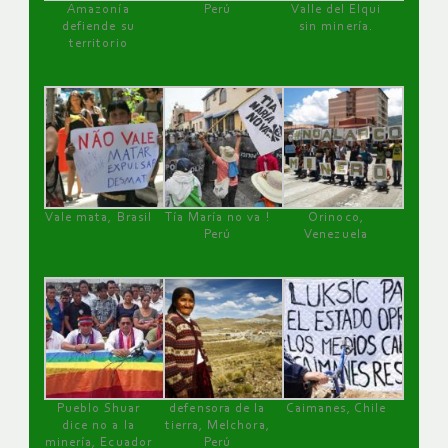
Amazonía
Perú
Valle del Elqui
defiende su
sin minería.
territorio
Vale mata, Brasil
Tía María no va !
Orinoco,
Perú
Venezuela
Pueblo Shuar
defensora de la
Caimanes, Chile
dice no a la
tierra, Melchora,
minería, Ecuador
Perú