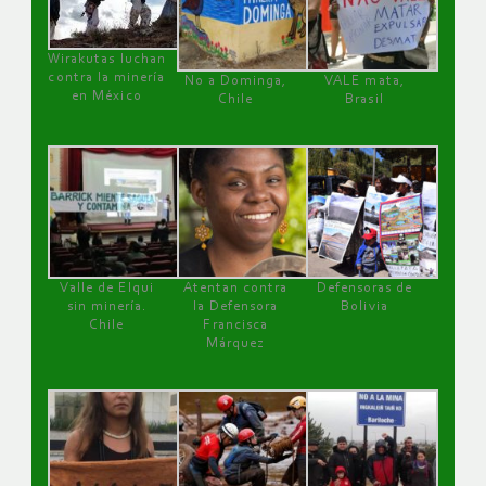
Wirakutas luchan
contra la minería
No a Dominga,
VALE mata,
en México
Chile
Brasil
Valle de Elqui
Atentan contra
Defensoras de
sin minería.
la Defensora
Bolivia
Chile
Francisca
Márquez