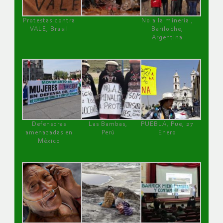
Protestas contra
No a la minería ,
VALE, Brasil
Bariloche,
Argentina
Defensoras
Las Bambas,
PUEBLA, Pue, 27
amenazadas en
Perú
Enero
México