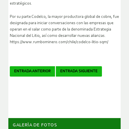
estratégicos.
Por su parte Codelco, la mayor productora global de cobre, fue
designada para iniciar conversaciones con las empresas que
operan en el salar como parte de la denominada Estrategia
Nacional del Litio, así como desarrollar nuevas alianzas.
https://www.rumbominero.com/chile/codelco-litio-sqm/
Navegador
ENTRADA ANTERIOR
ENTRADA SIGUIENTE
de
artículos
GALERÌA DE FOTOS