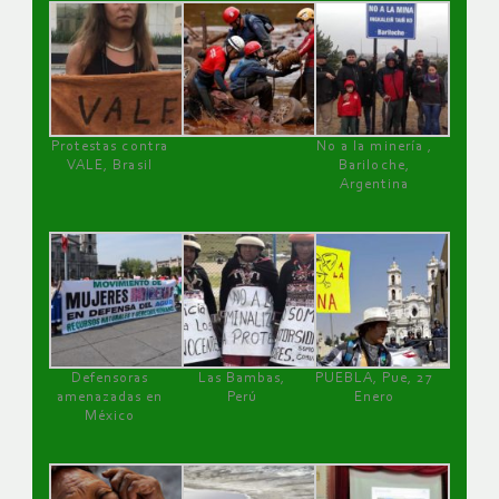
Protestas contra
No a la minería ,
VALE, Brasil
Bariloche,
Argentina
Defensoras
Las Bambas,
PUEBLA, Pue, 27
amenazadas en
Perú
Enero
México