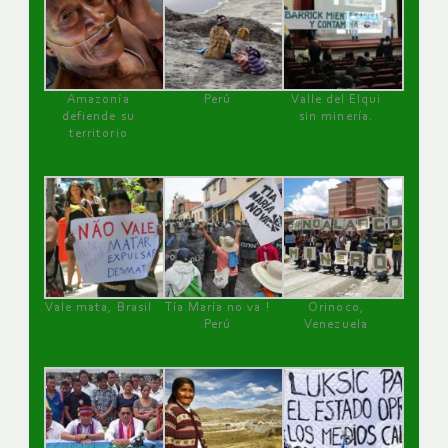
Amazonía
Perú
Valle del Elqui
defiende su
sin minería.
territorio
Vale mata, Brasil
Tía María no va !
Orinoco,
Perú
Venezuela