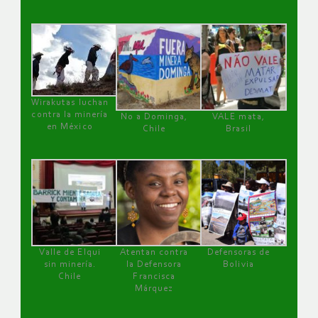
Wirakutas luchan
contra la minería
No a Dominga,
VALE mata,
en México
Chile
Brasil
Valle de Elqui
Atentan contra
Defensoras de
sin minería.
la Defensora
Bolivia
Chile
Francisca
Márquez