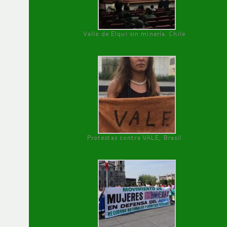
Valle de Elqui sin minería. Chile
Protestas contra VALE, Brasil