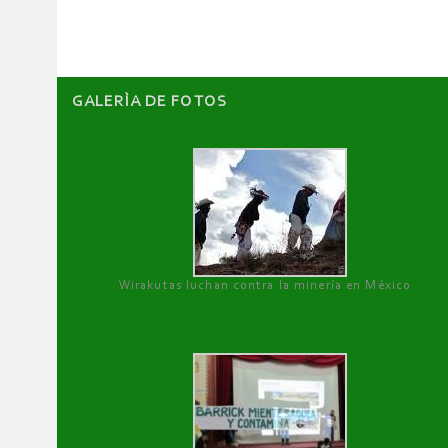
artículos
GALERÌA DE FOTOS
Wirakutas luchan contra la minería en México