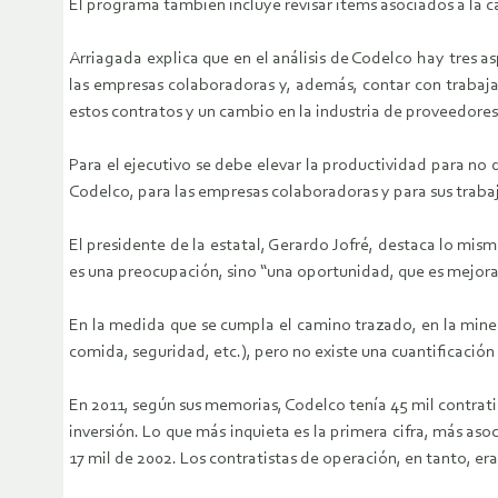
El programa también incluye revisar ítems asociados a la ca
Arriagada explica que en el análisis de Codelco hay tres
las empresas colaboradoras y, además, contar con trabaj
estos contratos y un cambio en la industria de proveedores 
Para el ejecutivo se debe elevar la productividad para n
Codelco, para las empresas colaboradoras y para sus trabaj
El presidente de la estatal, Gerardo Jofré, destaca lo mis
es una preocupación, sino “una oportunidad, que es mejorar 
En la medida que se cumpla el camino trazado, en la miner
comida, seguridad, etc.), pero no existe una cuantificación
En 2011, según sus memorias, Codelco tenía 45 mil contratis
inversión. Lo que más inquieta es la primera cifra, más as
17 mil de 2002. Los contratistas de operación, en tanto, er