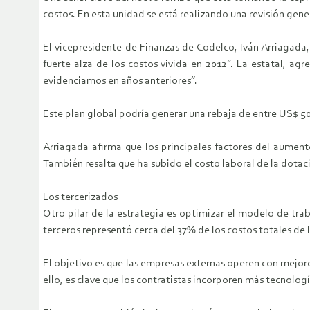
costos. En esta unidad se está realizando una revisión genera
El vicepresidente de Finanzas de Codelco, Iván Arriagad
fuerte alza de los costos vivida en 2012”. La estatal, a
evidenciamos en años anteriores”.
Este plan global podría generar una rebaja de entre US$ 50
Arriagada afirma que los principales factores del aument
También resalta que ha subido el costo laboral de la dotac
Los tercerizados
Otro pilar de la estrategia es optimizar el modelo de traba
terceros representó cerca del 37% de los costos totales de l
El objetivo es que las empresas externas operen con mejor
ello, es clave que los contratistas incorporen más tecnolo