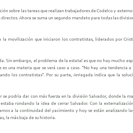
ión sobre las tareas que realizan trabajadores de Codelco y externos
directos. Ahora se suma un segundo mandato para todas las division
 la movilización que iniciaron los contratistas, liderados por Cr
ada. Sin embargo, el problema de la estatal es que no hay mucho espa
e es una materia que se verá caso a caso. “No hay una tendencia a 
ando los contratistas”. Por su parte, Arriagada indica que la soluc
zar se podría dar con más fuerza en la división Salvador, donde la 
o estaba rondando la idea de cerrar Salvador. Con la externalizació
vamos a la continuidad del yacimiento y hoy se están analizando la
s, la más baja de su historia.