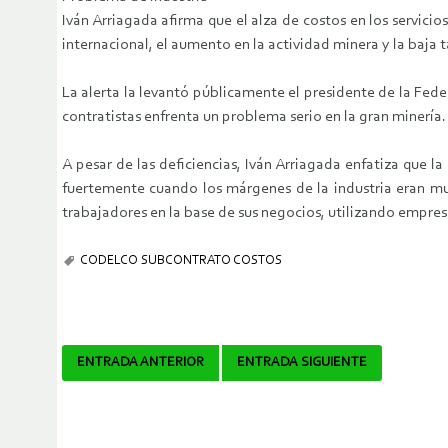
Iván Arriagada afirma que el alza de costos en los servici
internacional, el aumento en la actividad minera y la baja 
La alerta la levantó públicamente el presidente de la Fe
contratistas enfrenta un problema serio en la gran minería.
A pesar de las deficiencias, Iván Arriagada enfatiza que 
fuertemente cuando los márgenes de la industria eran mu
trabajadores en la base de sus negocios, utilizando empres
CODELCO SUBCONTRATO COSTOS
Navegador
ENTRADA ANTERIOR
ENTRADA SIGUIENTE
de