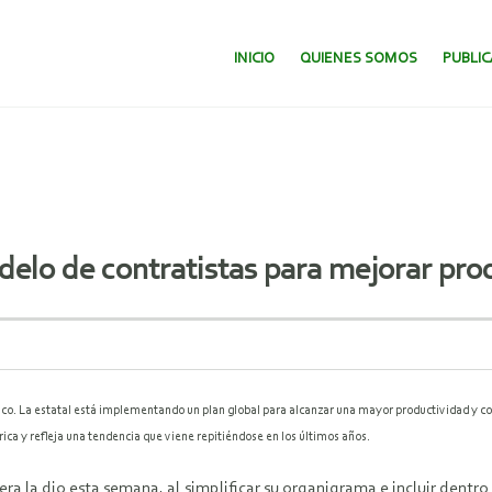
SALTAR AL CONTENIDO.
INICIO
QUIENES SOMOS
PUBLI
lo de contratistas para mejorar prod
lco. La estatal está implementando un plan global para alcanzar una mayor productividad y co
rica y refleja una tendencia que viene repitiéndose en los últimos años.
 la dio esta semana, al simplificar su organigrama e incluir dentro 