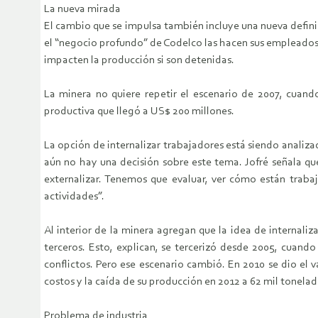
La nueva mirada
El cambio que se impulsa también incluye una nueva definic
el “negocio profundo” de Codelco las hacen sus empleados 
impacten la producción si son detenidas.
La minera no quiere repetir el escenario de 2007, cuando
productiva que llegó a US$ 200 millones.
La opción de internalizar trabajadores está siendo analiz
aún no hay una decisión sobre este tema. Jofré señala qu
externalizar. Tenemos que evaluar, ver cómo están trabaj
actividades”.
Al interior de la minera agregan que la idea de internali
terceros. Esto, explican, se tercerizó desde 2005, cuand
conflictos. Pero ese escenario cambió. En 2010 se dio el 
costos y la caída de su producción en 2012 a 62 mil tonelada
Problema de industria