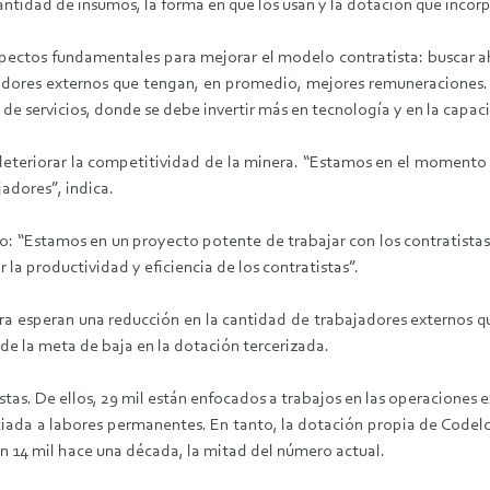
ntidad de insumos, la forma en que los usan y la dotación que incorp
 aspectos fundamentales para mejorar el modelo contratista: buscar
adores externos que tengan, en promedio, mejores remuneraciones.
de servicios, donde se debe invertir más en tecnología y en la capaci
o deteriorar la competitividad de la minera. “Estamos en el momento
adores”, indica.
mo: “Estamos en un proyecto potente de trabajar con los contratista
la productividad y eficiencia de los contratistas”.
a esperan una reducción en la cantidad de trabajadores externos que
 de la meta de baja en la dotación tercerizada.
tas. De ellos, 29 mil están enfocados a trabajos en las operaciones e
ociada a labores permanentes. En tanto, la dotación propia de Codelc
an 14 mil hace una década, la mitad del número actual.