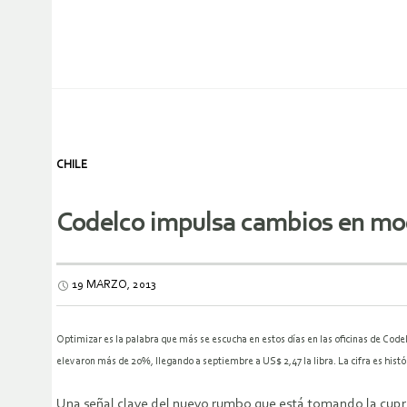
CHILE
Codelco impulsa cambios en mode
19 MARZO, 2013
Optimizar es la palabra que más se escucha en estos días en las oficinas de Code
elevaron más de 20%, llegando a septiembre a US$ 2,47 la libra. La cifra es histó
Una señal clave del nuevo rumbo que está tomando la cuprera