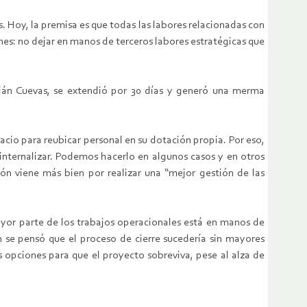
. Hoy, la premisa es que todas las labores relacionadas con
es: no dejar en manos de terceros labores estratégicas que
istián Cuevas, se extendió por 30 días y generó una merma
cio para reubicar personal en su dotación propia. Por eso,
internalizar. Podemos hacerlo en algunos casos y en otros
ión viene más bien por realizar una “mejor gestión de las
mayor parte de los trabajos operacionales está en manos de
n se pensó que el proceso de cierre sucedería sin mayores
s opciones para que el proyecto sobreviva, pese al alza de