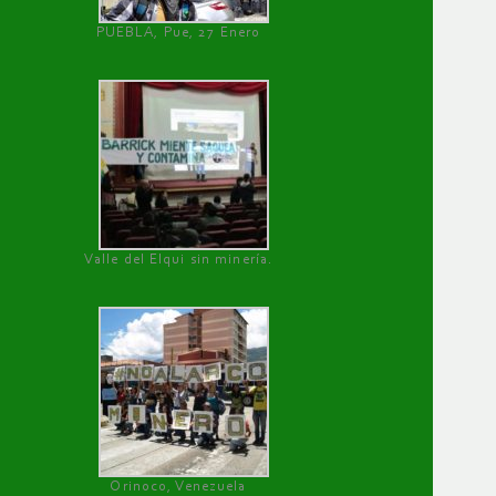
PUEBLA, Pue, 27 Enero
Valle del Elqui sin minería.
Orinoco, Venezuela