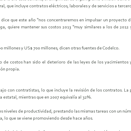
l, que incluye contratos eléctricos, laborales y de servicios a tercer
a, dice que este año “nos concentraremos en impulsar un proyecto 
grega, quiere mantener sus costos 2013 “muy similares a los de 201
0 millones y US$ 700 millones, dicen otras fuentes de Codelco.
o de costos han sido el deterioro de las leyes de los yacimientos 
ión propia.
jo con contratistas, lo que incluye la revisión de los contratos. La 
a estatal, mientras que en 2007 equivalía al 32%.
es niveles de productividad, prestando las mismas tareas con un nú
gía, lo que se viene promoviendo desde hace años.