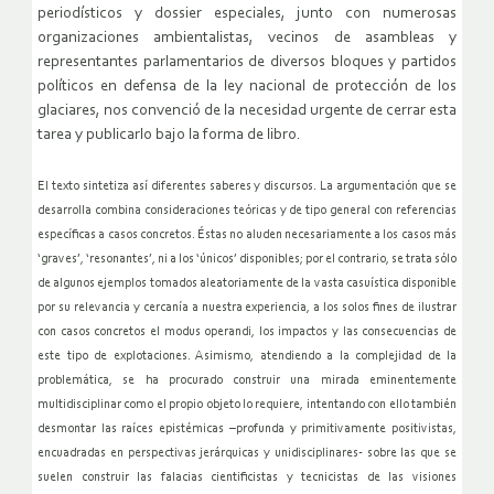
periodísticos y dossier especiales, junto con numerosas
organizaciones ambientalistas, vecinos de asambleas y
representantes parlamentarios de diversos bloques y partidos
políticos en defensa de la ley nacional de protección de los
glaciares, nos convenció de la necesidad urgente de cerrar esta
tarea y publicarlo bajo la forma de libro.
El texto sintetiza así diferentes saberes y discursos. La argumentación que se
desarrolla combina consideraciones teóricas y de tipo general con referencias
específicas a casos concretos. Éstas no aluden necesariamente a los casos más
‘graves’, ‘resonantes’, ni a los ‘únicos’ disponibles; por el contrario, se trata sólo
de algunos ejemplos tomados aleatoriamente de la vasta casuística disponible
por su relevancia y cercanía a nuestra experiencia, a los solos fines de ilustrar
con casos concretos el modus operandi, los impactos y las consecuencias de
este tipo de explotaciones. Asimismo, atendiendo a la complejidad de la
problemática, se ha procurado construir una mirada eminentemente
multidisciplinar como el propio objeto lo requiere, intentando con ello también
desmontar las raíces epistémicas –profunda y primitivamente positivistas,
encuadradas en perspectivas jerárquicas y unidisciplinares- sobre las que se
suelen construir las falacias cientificistas y tecnicistas de las visiones