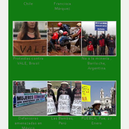
Chile
Francisca
Márquez
Protestas contra
No a la minería ,
VALE, Brasil
Bariloche,
Argentina
Defensoras
Las Bambas,
PUEBLA, Pue, 27
amenazadas en
Perú
Enero
México