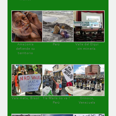
Amazonía
Perú
Valle del Elqui
defiende su
sin minería.
territorio
Vale mata, Brasil
Tía María no va !
Orinoco,
Perú
Venezuela