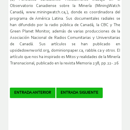
Observatorio Canadiense sobre la Minería (MiningWatch
Canadá, www.miningwatch.ca,), donde es coordinadora del
programa de América Latina. Sus documentales radiales se
han difundido por la radio pública de Canadá, la CBC y The
Green Planet Monitor, además de varias producciones de la
Asociación Nacional de Radios Comunitarias y Universitarias
de Canadá. Sus artículos se han publicado en
upsidedownworld.org, dominionpaper.ca, rabble.ca y otros. El
artículo que nos ha inspirado es Mitos y realidades de la Minería
Transnacional, publicado en la revista Memoria 238, pp.22-.26
Navegador
ENTRADA ANTERIOR
ENTRADA SIGUIENTE
de
artículos