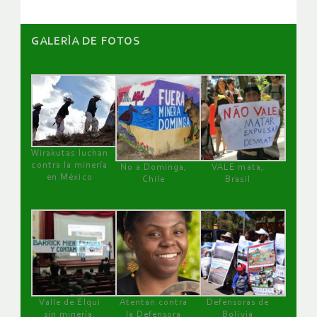
GALERÌA DE FOTOS
Wirakutas luchan
contra la minería
No a Dominga,
VALE mata,
en México
Chile
Brasil
Valle de Elqui
Atentan contra
Defensoras de
sin minería.
la Defensora
Bolivia