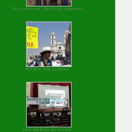
No a la minería , Bariloche, Argentina
PUEBLA, Pue, 27 Enero
Valle del Elqui sin minería.