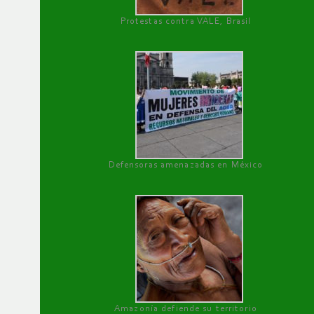
Protestas contra VALE, Brasil
Defensoras amenazadas en México
Amazonía defiende su territorio