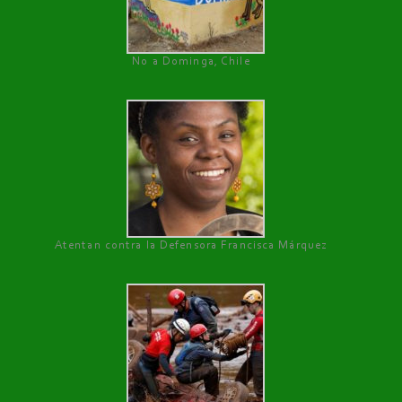
No a Dominga, Chile
Atentan contra la Defensora Francisca Márquez