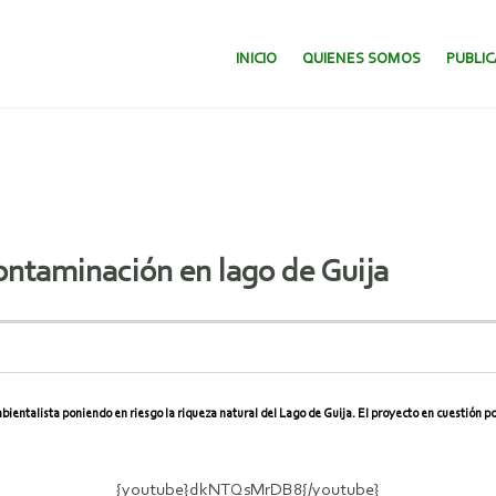
SALTAR AL CONTENIDO.
INICIO
QUIENES SOMOS
PUBLI
ntaminación en lago de Guija
talista poniendo en riesgo la riqueza natural del Lago de Guija. El proyecto en cuestión podr
{youtube}dkNTQsMrDB8{/youtube}