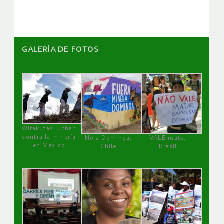
artículos
GALERÌA DE FOTOS
Wirakutas luchan
contra la minería
No a Dominga,
VALE mata,
en México
Chile
Brasil