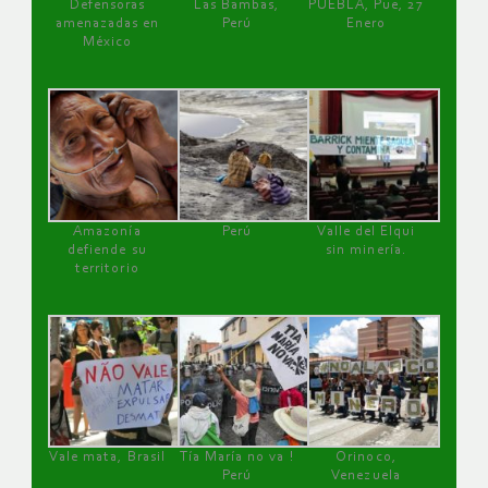
Defensoras
Las Bambas,
PUEBLA, Pue, 27
amenazadas en
Perú
Enero
México
Amazonía
Perú
Valle del Elqui
defiende su
sin minería.
territorio
Vale mata, Brasil
Tía María no va !
Orinoco,
Perú
Venezuela