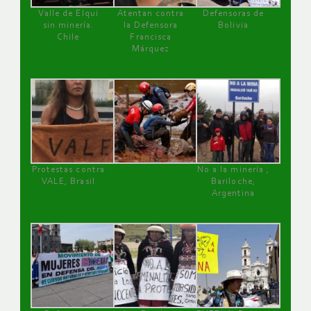
Valle de Elqui
Atentan contra
Defensoras de
sin minería.
la Defensora
Bolivia
Chile
Francisca
Márquez
Protestas contra
No a la minería ,
VALE, Brasil
Bariloche,
Argentina