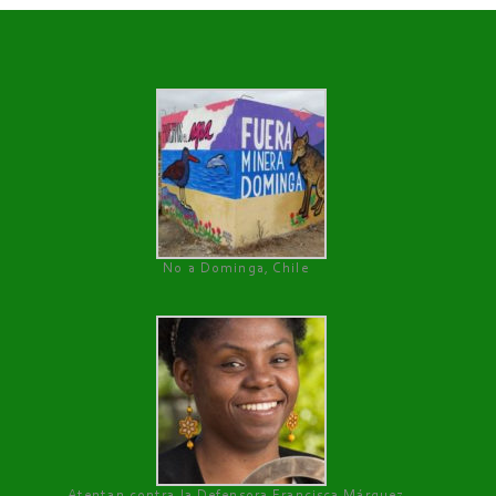
No a Dominga, Chile
Atentan contra la Defensora Francisca Márquez