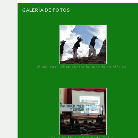
GALERÌA DE FOTOS
Wirakutas luchan contra la minería en México
Valle de Elqui sin minería. Chile