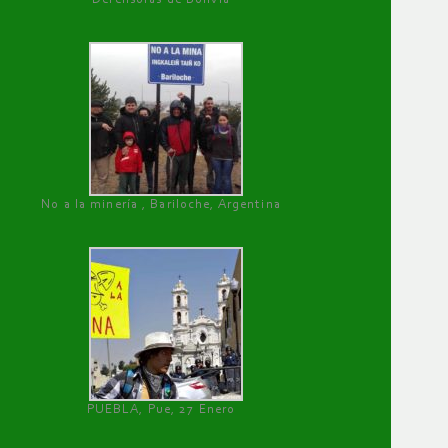
No a la minería , Bariloche, Argentina
PUEBLA, Pue, 27 Enero