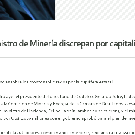
stro de Minería discrepan por capital
ias sobre los montos solicitados por la cuprífera estatal.
ró ayer el presidente del directorio de Codelco, Gerardo Jofré, la de
 a la Comisión de Minería y Energía de la Cámara de Diputados. A esa 
el ministro de Hacienda, Felipe Larraín (ambos no asistieron), y el m
to por US$ 1.000 millones que el gobierno aprobó para el plan de inve
ón de las utilidades, como en años anteriores, sino una capitalizaci