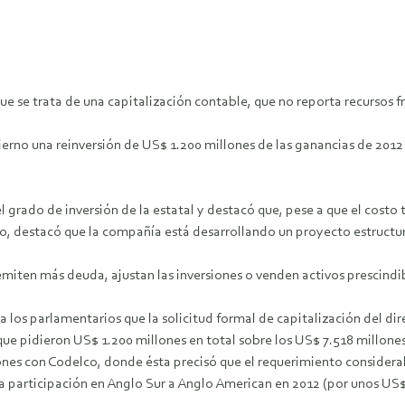
ue se trata de una capitalización contable, que no reporta recursos fr
ierno una reinversión de US$ 1.200 millones de las ganancias de 2012 y
 grado de inversión de la estatal y destacó que, pese a que el costo t
ntido, destacó que la compañía está desarrollando un proyecto estructu
 emiten más deuda, ajustan las inversiones o venden activos prescindi
 los parlamentarios que la solicitud formal de capitalización del dir
e pidieron US$ 1.200 millones en total sobre los US$ 7.518 millones
ones con Codelco, donde ésta precisó que el requerimiento considerab
la participación en Anglo Sur a Anglo American en 2012 (por unos US$