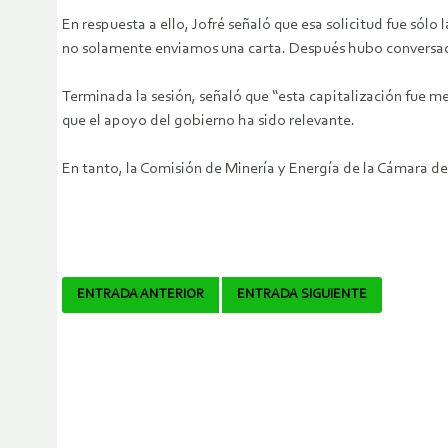
En respuesta a ello, Jofré señaló que esa solicitud fue sólo
no solamente enviamos una carta. Después hubo conversacio
Terminada la sesión, señaló que “esta capitalización fue 
que el apoyo del gobierno ha sido relevante.
En tanto, la Comisión de Minería y Energía de la Cámara de 
Navegador
ENTRADA ANTERIOR
ENTRADA SIGUIENTE
de
artículos