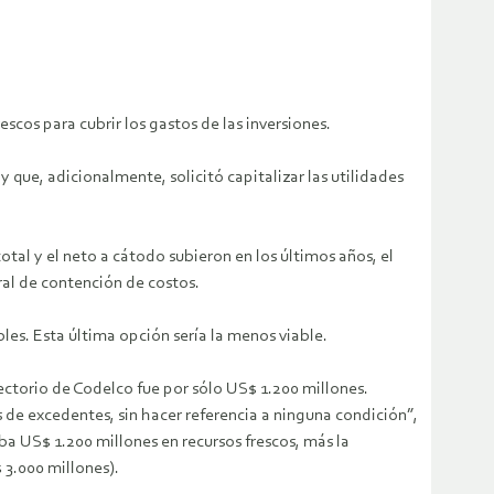
escos para cubrir los gastos de las inversiones.
 que, adicionalmente, solicitó capitalizar las utilidades
otal y el neto a cátodo subieron en los últimos años, el
ral de contención de costos.
bles. Esta última opción sería la menos viable.
ectorio de Codelco fue por sólo US$ 1.200 millones.
 de excedentes, sin hacer referencia a ninguna condición”,
a US$ 1.200 millones en recursos frescos, más la
 3.000 millones).