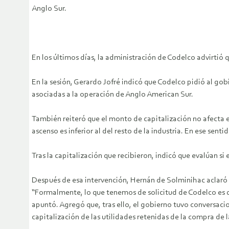
Anglo Sur.
En los últimos días, la administración de Codelco advirtió q
En la sesión, Gerardo Jofré indicó que Codelco pidió al gob
asociadas a la operación de Anglo American Sur.
También reiteró que el monto de capitalización no afecta el
ascenso es inferior al del resto de la industria. En ese se
Tras la capitalización que recibieron, indicó que evalúan si
Después de esa intervención, Hernán de Solminihac aclaró a
“Formalmente, lo que tenemos de solicitud de Codelco es qu
apuntó. Agregó que, tras ello, el gobierno tuvo conversaci
capitalización de las utilidades retenidas de la compra de 