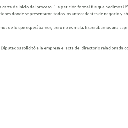
 la carta de inicio del proceso. “La petición formal fue que pedimos 
nes donde se presentaron todos los antecedentes de negocio y ahí se
menos de lo que esperábamos, pero no es mala. Esperábamos una capit
Diputados solicitó a la empresa el acta del directorio relacionada con