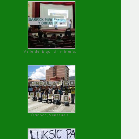
Valle del Elqui sin minería.
Orinoco, Venezuela