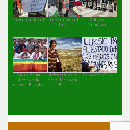
Vale mata, Brasil
Tía María no va !
Orinoco,
Perú
Venezuela
Pueblo Shuar
defensora de la
Caimanes, Chile
dice no a la
tierra, Melchora,
minería, Ecuador
Perú