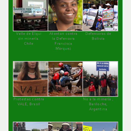
Valle de Elqui
Atentan contra
Defensoras de
sin minería.
la Defensora
Bolivia
Chile
Francisca
Márquez
Protestas contra
No a la minería ,
VALE, Brasil
Bariloche,
Argentina