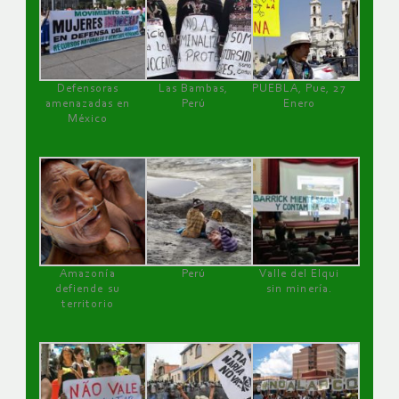
Defensoras
Las Bambas,
PUEBLA, Pue, 27
amenazadas en
Perú
Enero
México
Amazonía
Perú
Valle del Elqui
defiende su
sin minería.
territorio