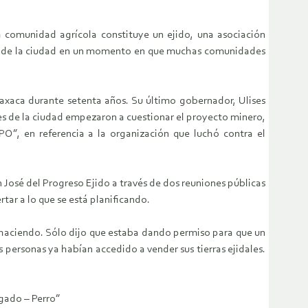
a comunidad agrícola constituye un ejido, una asociación
tes de la ciudad en un momento en que muchas comunidades
 Oaxaca durante setenta años. Su último gobernador, Ulises
tes de la ciudad empezaron a cuestionar el proyecto minero,
PO”, en referencia a la organización que luchó contra el
n José del Progreso Ejido a través de dos reuniones públicas
ar a lo que se está planificando.
a haciendo. Sólo dijo que estaba dando permiso para que un
personas ya habían accedido a vender sus tierras ejidales.
egado – Perro”