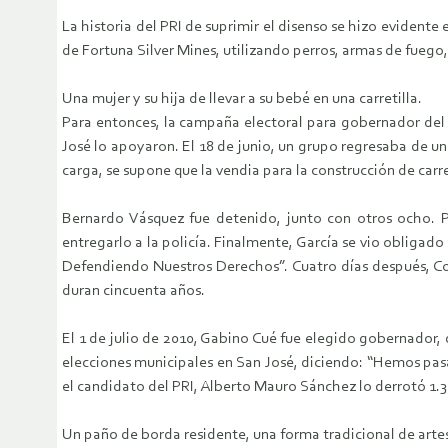
La historia del PRI de suprimir el disenso se hizo evident
de Fortuna Silver Mines, utilizando perros, armas de fuego
Una mujer y su hija de llevar a su bebé en una carretilla.
Para entonces, la campaña electoral para gobernador del 
José lo apoyaron. El 18 de junio, un grupo regresaba de u
carga, se supone que la vendia para la construcción de carr
Bernardo Vásquez fue detenido, junto con otros ocho. Pri
entregarlo a la policía. Finalmente, García se vio obligad
Defendiendo Nuestros Derechos”. Cuatro días después, Co
duran cincuenta años.
El 1 de julio de 2010, Gabino Cué fue elegido gobernador,
elecciones municipales en San José, diciendo: “Hemos pasa
el candidato del PRI, Alberto Mauro Sánchez lo derrotó 1.3
Un paño de borda residente, una forma tradicional de artes