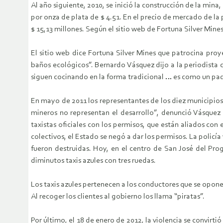
Al año siguiente, 2010, se inició la construcción de la min
por onza de plata de $ 4.51. En el precio de mercado de la 
$ 15,13 millones. Según el sitio web de Fortuna Silver Mine
El sitio web dice Fortuna Silver Mines que patrocina proy
baños ecológicos”. Bernardo Vásquez dijo a la periodista 
siguen cocinando en la forma tradicional … es como un paqu
En mayo de 2011 los representantes de los diez municipios
mineros no representan el desarrollo”, denunció Vásquez “
taxistas oficiales con los permisos, que están aliados co
colectivos, el Estado se negó a dar los permisos. La policía
fueron destruidas. Hoy, en el centro de San José del Prog
diminutos taxis azules con tres ruedas.
Los taxis azules pertenecen a los conductores que se opone
Al recoger los clientes al gobierno los llama “piratas”.
Por último, el 18 de enero de 2012, la violencia se convirt