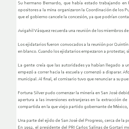
Su hermano Bernardo, que había estado trabajando en Pet
opositores a la mina organizaron la Coordinación de los P
que el gobierno cancele la concesión, ya que podrían con
Avigahil Vásquez recuerda una reunión de los miembros del 
Los ejidatarios fueron convocados a la reunión por Quintín 
en blanco. Cuando los ejidatarios empezaron a protestar, si
La gente creía que las autoridades ya habían llegado a u
empezó a correr hacia la escuela y comenzó a disparar. Af
municipal. Al final, el comisario tuvo que renunciar a su 
Fortuna Silver pudo comenzar la minería en San José debi
apertura a las inversiones extranjeras en la extracción d
compartida en la que viejo partido gobernante de México, e
Una parte del ejido de San José del Progreso, cerca de la p
En 1992, el presidente del PRI Carlos Salinas de Gortari mo