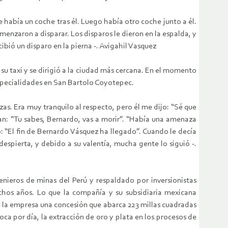
 había un coche tras él. Luego había otro coche junto a él.
menzaron a disparar. Los disparos le dieron en la espalda, y
cibió un disparo en la pierna -. Avigahil Vasquez
u taxi y se dirigió a la ciudad más cercana. En el momento
specialidades en San Bartolo Coyotepec.
. Era muy tranquilo al respecto, pero él me dijo: “Sé que
an: “Tu sabes, Bernardo, vas a morir”. “Había una amenaza
do: “El fin de Bernardo Vásquez ha llegado”. Cuando le decía
espierta, y debido a su valentía, mucha gente lo siguió -.
enieros de minas del Perú y respaldado por inversionistas
hos años. Lo que la compañía y su subsidiaria mexicana
 la empresa una concesión que abarca 223 millas cuadradas
oca por día, la extracción de oro y plata en los procesos de