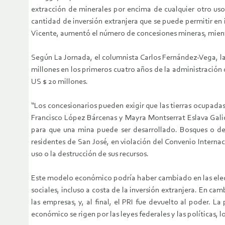
extracción de minerales por encima de cualquier otro uso
cantidad de inversión extranjera que se puede permitir en 
Vicente, aumentó el número de concesiones mineras, mientr
Según La Jornada, el columnista Carlos Fernández-Vega, la
millones en los primeros cuatro años de la administración
US $ 20 millones.
“Los concesionarios pueden exigir que las tierras ocupad
Francisco López Bárcenas y Mayra Montserrat Eslava Galicia
para que una mina puede ser desarrollado. Bosques o desi
residentes de San José, en violación del Convenio Interna
uso o la destrucción de sus recursos.
Este modelo económico podría haber cambiado en las elecc
sociales, incluso a costa de la inversión extranjera. En 
las empresas, y, al final, el PRI fue devuelto al poder. 
económico se rigen por las leyes federales y las políticas,