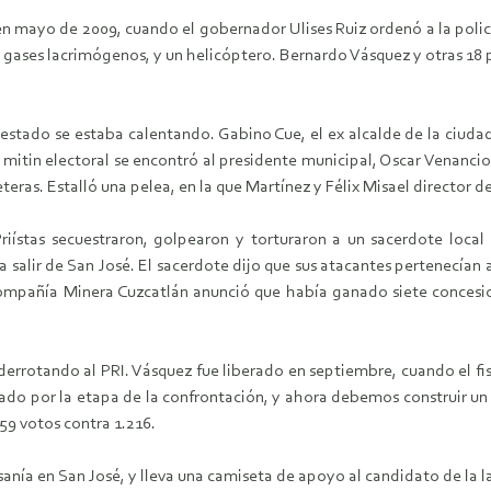
e en mayo de 2009, cuando el gobernador Ulises Ruiz ordenó a la polic
, gases lacrimógenos, y un helicóptero. Bernardo Vásquez y otras 18 
estado se estaba calentando. Gabino Cue, el ex alcalde de la ciudad
n mitin electoral se encontró al presidente municipal, Oscar Venanci
eteras. Estalló una pelea, en la que Martínez y Félix Misael director
ístas secuestraron, golpearon y torturaron a un sacerdote local 
o a salir de San José. El sacerdote dijo que sus atacantes pertenecía
mpañía Minera Cuzcatlán anunció que había ganado siete concesion
 derrotando al PRI. Vásquez fue liberado en septiembre, cuando el fi
do por la etapa de la confrontación, y ahora debemos construir un 
59 votos contra 1.216.
anía en San José, y lleva una camiseta de apoyo al candidato de la 