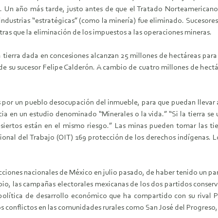
. Un año más tarde, justo antes de que el Tratado Norteamericano
industrias “estratégicas” (como la minería) fue eliminado. Sucesores
as que la eliminación de los impuestos a las operaciones mineras.
 tierra dada en concesiones alcanzan 25 millones de hectáreas para 
 de su sucesor Felipe Calderón. A cambio de cuatro millones de hectá
as por un pueblo desocupación del inmueble, para que puedan llevar 
 en un estudio denominado “Minerales o la vida.” “Si la tierra se u
ertos están en el mismo riesgo.” Las minas pueden tomar las tierr
cional del Trabajo (OIT) 169 protección de los derechos indígenas.
iones nacionales de México en julio pasado, de haber tenido un p
cambio, las campañas electorales mexicanas de los dos partidos cons
La política de desarrollo económico que ha compartido con su rival 
 los conflictos en las comunidades rurales como San José del Progreso