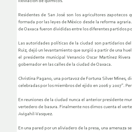
lixiviación de químicos.
Residentes de San José son los agricultores zapotecos q
formada por las leyes de México desde la reforma agrari
de Oaxaca fueron divididas entre los diferentes partidos po
Las autoridades políticas de la ciudad son partidarios de
Ruiz, dejó un levantamiento que surgió a partir de una hue
el presidente municipal Venancio Oscar Martínez Rivera 
gobernador en las calles de la ciudad de Oaxaca.
Christina Pagano, una portavoz de Fortuna Silver Mines, dic
celebradas por los miembros del ejido en 2006 y 2007″. Per
En reuniones de la ciudad nunca el anterior presidente mu
vertedero de basura. Finalmente nos dimos cuenta el verte
Avigahil-Vasquez.
En una pared por un aliviadero de la presa, una amenaza se 