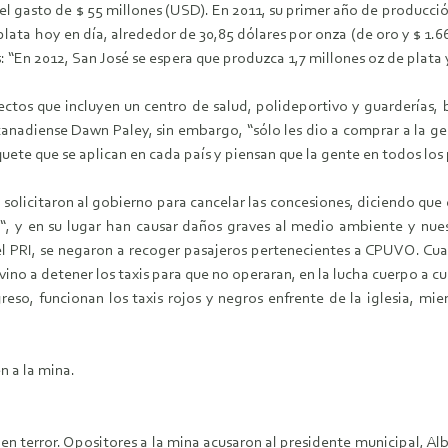
a, el gasto de $ 55 millones (USD). En 2011, su primer año de producci
plata hoy en día, alrededor de 30,85 dólares por onza (de oro y $ 1.6
s: “En 2012, San José se espera que produzca 1,7 millones oz de plata 
ectos que incluyen un centro de salud, polideportivo y guarderías, 
canadiense Dawn Paley, sin embargo, “sólo les dio a comprar a la ge
ete que se aplican en cada país y piensan que la gente en todos los
 solicitaron al gobierno para cancelar las concesiones, diciendo qu
, y en su lugar han causar daños graves al medio ambiente y nuestr
n el PRI, se negaron a recoger pasajeros pertenecientes a CPUVO. Cu
 vino a detener los taxis para que no operaran, en la lucha cuerpo a c
reso, funcionan los taxis rojos y negros enfrente de la iglesia, mie
n a la mina.
ió en terror. Opositores a la mina acusaron al presidente municipal, A