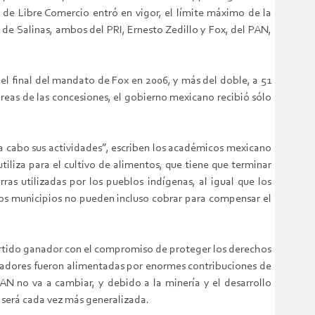
 de Libre Comercio entró en vigor, el límite máximo de la
 de Salinas, ambos del PRI, Ernesto Zedillo y Fox, del PAN,
el final del mandato de Fox en 2006, y más del doble, a 51
reas de las concesiones, el gobierno mexicano recibió sólo
a cabo sus actividades”, escriben los académicos mexicano
tiliza para el cultivo de alimentos, que tiene que terminar
as utilizadas por los pueblos indígenas, al igual que los
 Los municipios no pueden incluso cobrar para compensar el
artido ganador con el compromiso de proteger los derechos
ervadores fueron alimentadas por enormes contribuciones de
PAN no va a cambiar, y debido a la minería y el desarrollo
, será cada vez más generalizada.