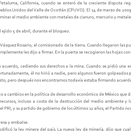
aluma, California, cuando se enteró de la creciente disputa reg
ueblos Unidos del Valle de Ocotlán (CPUVO). El 14 de marzo de 2009,
taminar el medio ambiente con metales de cianuro, mercurio y metal
ejido 5 de abril, durante el bloqueo.
Vásquez Rosario, el comisionado de la tierra. Cuando llegaron las pue
mplemente les dijo a firmar. En la puerta se recogieron las hojas con
n acuerdo, cediendo sus derechos a la mina. Cuando se pidió una ex
ortunadamente, él no hirió a nadie, pero algunos fueron golpeados 
puesto, pero después nos encontramos todavía estaba firmando acuerd
do a cambios en la política de desarrollo económico de México que 
e recursos, incluso a costa de la destrucción del medio ambiente y 
l PRI, y su partido de gobierno de los últimos 12 años, el Partido A
resa y embalse.
dificó la ley minera del país. La nueva ley de minería, dijo que cual