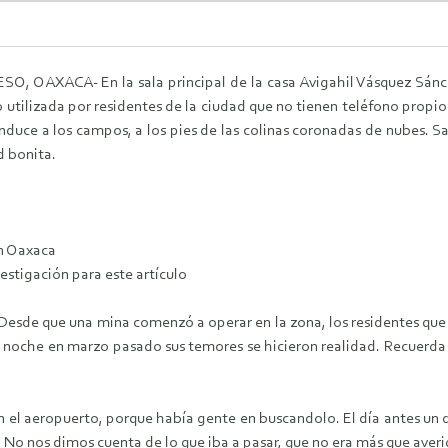
 OAXACA- En la sala principal de la casa Avigahil Vásquez Sánch
 utilizada por residentes de la ciudad que no tienen teléfono propio.
uce a los campos, a los pies de las colinas coronadas de nubes. San 
d bonita.
in Oaxaca
estigación para este artículo
sde que una mina comenzó a operar en la zona, los residentes que p
a noche en marzo pasado sus temores se hicieron realidad. Recuer
a en el aeropuerto, porque había gente en buscandolo. El día antes 
 No nos dimos cuenta de lo que iba a pasar, que no era más que aver