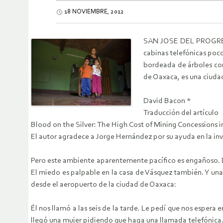
18 NOVIEMBRE, 2012
SAN JOSE DEL PROGRESO,
cabinas telefónicas poco
bordeada de árboles cond
de Oaxaca, es una ciuda
David Bacon *
Traducción del artículo
Blood on the Silver: The High Cost of Mining Concessions 
El autor agradece a Jorge Hernández por su ayuda en la inv
Pero este ambiente aparentemente pacífico es engañoso. De
El miedo es palpable en la casa de Vásquez también. Y un
desde el aeropuerto de la ciudad de Oaxaca:
Él nos llamó a las seis de la tarde. Le pedí que nos esper
llegó una mujer pidiendo que haga una llamada telefónica.