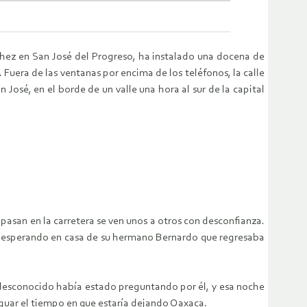
ez en San José del Progreso, ha instalado una docena de
 Fuera de las ventanas por encima de los teléfonos, la calle
José, en el borde de un valle una hora al sur de la capital
asan en la carretera se ven unos a otros con desconfianza.
da esperando en casa de su hermano Bernardo que regresaba
un desconocido había estado preguntando por él, y esa noche
iguar el tiempo en que estaría dejando Oaxaca.