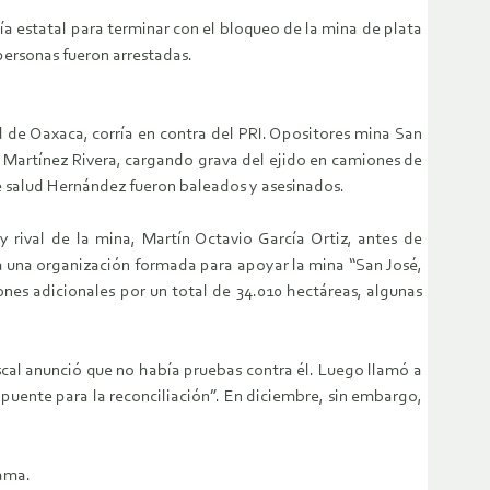
ía estatal para terminar con el bloqueo de la mina de plata
personas fueron arrestadas.
 de Oaxaca, corría en contra del PRI. Opositores mina San
o Martínez Rivera, cargando grava del ejido en camiones de
 de salud Hernández fueron baleados y asesinados.
y rival de la mina, Martín Octavio García Ortiz, antes de
n a una organización formada para apoyar la mina “San José,
es adicionales por un total de 34.010 hectáreas, algunas
scal anunció que no había pruebas contra él. Luego llamó a
puente para la reconciliación”. En diciembre, sin embargo,
lama.