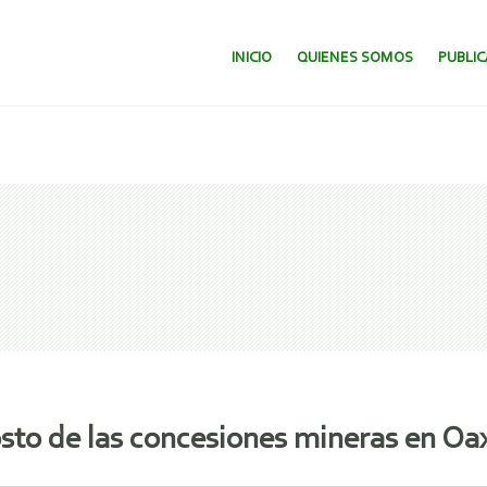
SALTAR AL CONTENIDO.
INICIO
QUIENES SOMOS
PUBLI
costo de las concesiones mineras en Oa