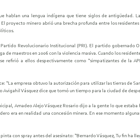
ue hablan una lengua indígena que tiene siglos de antigüedad. L
a. El proyecto minero abrió una brecha profunda entre los residen
líticos.
l Partido Revolucionario Institucional (PRI). El partido gobernado
lga de maestros en 2006 con la violencia masiva. Cuando los residen
se refirió a ellos despectivamente como “simpatizantes de la AP
e: “La empresa obtuvo la autorización para utilizar las tierras de Sa
o Avigahil Vásquez dice que tomó un tiempo para la ciudad de despert
nicipal, Amadeo Alejo Vásquez Rosario dijo a la gente lo que estab
dero era en realidad una concesión minera. En ese momento algunas 
pinta con spray antes del asesinato: “Bernardo Vásquez, Tu fin ha ll