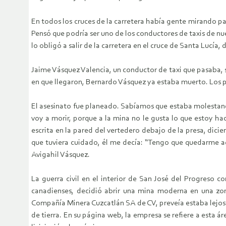
En todos los cruces de la carretera había gente mirando pa
Pensó que podría ser uno de los conductores de taxis de nue
lo obligó a salir de la carretera en el cruce de Santa Lucía
Jaime Vásquez Valencia, un conductor de taxi que pasaba, 
en que llegaron, Bernardo Vásquez ya estaba muerto. Los 
El asesinato fue planeado. Sabíamos que estaba molestand
voy a morir, porque a la mina no le gusta lo que estoy h
escrita en la pared del vertedero debajo de la presa, dicie
que tuviera cuidado, él me decía: “Tengo que quedarme aqu
Avigahil Vásquez.
La guerra civil en el interior de San José del Progreso 
canadienses, decidió abrir una mina moderna en una zo
Compañía Minera Cuzcatlán SA de CV, preveía estaba lejos
de tierra. En su página web, la empresa se refiere a esta á