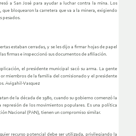
resó a San José para ayudar a luchar contra la mina. Los
 que bloquearon la carretera que va a la minera, exigiendo
es pesados.
rtas estaban cerradas, y se les dijo a firmar hojas de papel
 las firmas e inspeccionó sus documentos de afiliación.
plicación, el presidente municipal sacó su arma. La gente
por miembros de la familia del comisionado y el presidente
os. Avigahil-Vasquez
datan de la década de 1980, cuando su gobierno comenzó la
la represión de los movimientos populares. Es una política
cción Nacional (PAN), tienen un compromiso similar.
quier recurso potencial debe ser utilizada, privilegiando la