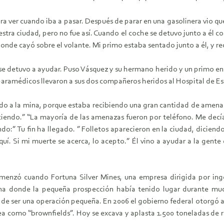
ra ver cuando iba a pasar. Después de parar en una gasolinera vio que
stra ciudad, pero no fue así. Cuando el coche se detuvo junto a él co
, donde cayó sobre el volante. Mi primo estaba sentado junto a él, y re
se detuvo a ayudar. Puso Vásquez y su hermano herido y un primo en s
paramédicos llevaron a sus dos compañeros heridos al Hospital de E
o a la mina, porque estaba recibiendo una gran cantidad de amenazas
aciendo.” “La mayoría de las amenazas fueron por teléfono. Me decí
ndo:” Tu fin ha llegado. ” Folletos aparecieron en la ciudad, dicien
í. Si mi muerte se acerca, lo acepto.” Él vino a ayudar a la gente d
comenzó cuando Fortuna Silver Mines, una empresa dirigida por ing
na donde la pequeña prospección había tenido lugar durante muc
 de ser una operación pequeña. En 2006 el gobierno federal otorgó a
rea como “brownfields”. Hoy se excava y aplasta 1.500 toneladas de r