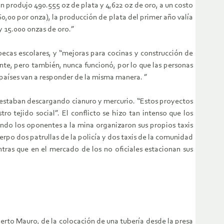
ón produjo 490.555 oz de plata y 4,622 oz de oro, a un costo
60,00 por onza), la producción de plata del primer año valía
y 15.000 onzas de oro.”
becas escolares, y “mejoras para cocinas y construcción de
nte, pero también, nunca funcionó, por lo que las personas
 países van a responder de la misma manera. ”
e estaban descargando cianuro y mercurio. “Estos proyectos
o tejido social”. El conflicto se hizo tan intenso que los
ando los oponentes a la mina organizaron sus propios taxis
uerpo dos patrullas de la policía y dos taxis de la comunidad
ntras que en el mercado de los no oficiales estacionan sus
lberto Mauro, de la colocación de una tubería desde la presa