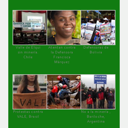
Valle de Elqui
Atentan contra
Defensoras de
sin minería.
la Defensora
Bolivia
Chile
Francisca
Márquez
Protestas contra
No a la minería ,
VALE, Brasil
Bariloche,
Argentina