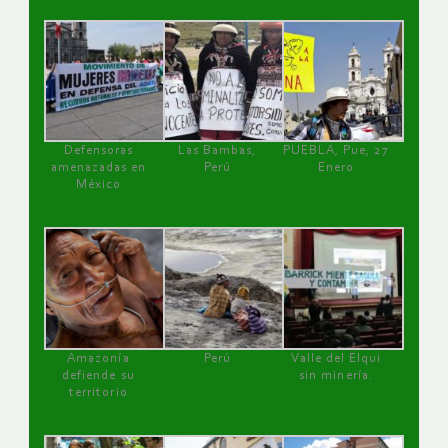
Defensoras
Las Bambas,
PUEBLA, Pue, 27
amenazadas en
Perú
Enero
México
Amazonía
Perú
Valle del Elqui
defiende su
sin minería.
territorio