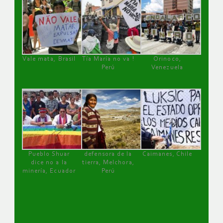
Vale mata, Brasil
Tía María no va !
Orinoco,
Perú
Venezuela
Pueblo Shuar
defensora de la
Caimanes, Chile
dice no a la
tierra, Melchora,
minería, Ecuador
Perú