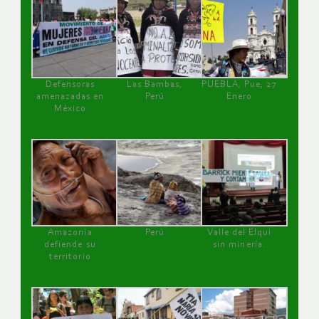
Defensoras
Las Bambas,
PUEBLA, Pue, 27
amenazadas en
Perú
Enero
México
Amazonía
Perú
Valle del Elqui
defiende su
sin minería.
territorio