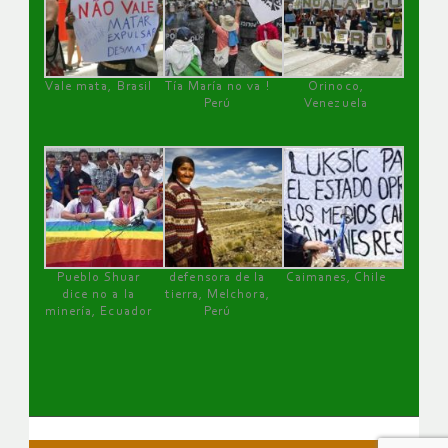
Vale mata, Brasil
Tía María no va !
Orinoco,
Perú
Venezuela
Pueblo Shuar
defensora de la
Caimanes, Chile
dice no a la
tierra, Melchora,
minería, Ecuador
Perú