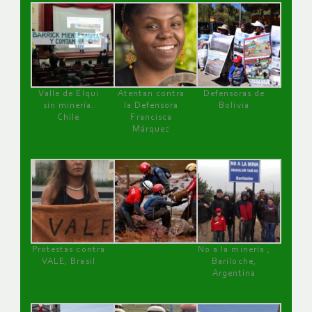
Valle de Elqui
Atentan contra
Defensoras de
sin minería.
la Defensora
Bolivia
Chile
Francisca
Márquez
Protestas contra
No a la minería ,
VALE, Brasil
Bariloche,
Argentina