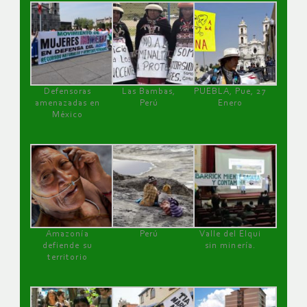
Defensoras
Las Bambas,
PUEBLA, Pue, 27
amenazadas en
Perú
Enero
México
Amazonía
Perú
Valle del Elqui
defiende su
sin minería.
territorio