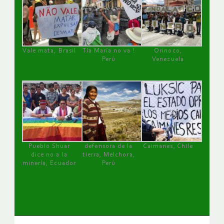
Vale mata, Brasil
Tía María no va !
Orinoco,
Perú
Venezuela
Pueblo Shuar
defensora de la
Caimanes, Chile
dice no a la
tierra, Melchora,
minería, Ecuador
Perú