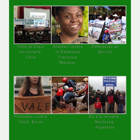
Valle de Elqui
Atentan contra
Defensoras de
sin minería.
la Defensora
Bolivia
Chile
Francisca
Márquez
Protestas contra
No a la minería ,
VALE, Brasil
Bariloche,
Argentina