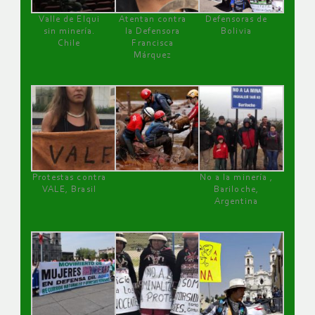
Valle de Elqui
Atentan contra
Defensoras de
sin minería.
la Defensora
Bolivia
Chile
Francisca
Márquez
Protestas contra
No a la minería ,
VALE, Brasil
Bariloche,
Argentina