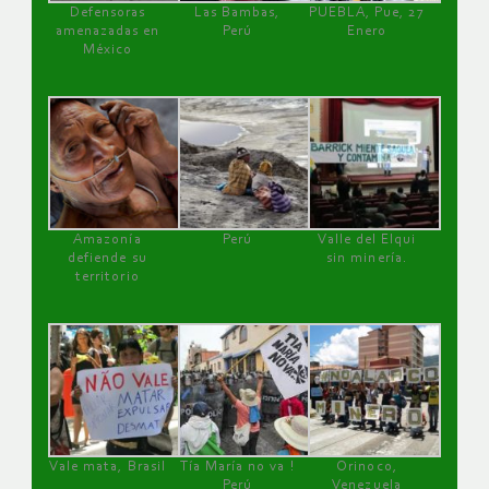
Defensoras
Las Bambas,
PUEBLA, Pue, 27
amenazadas en
Perú
Enero
México
Amazonía
Perú
Valle del Elqui
defiende su
sin minería.
territorio
Vale mata, Brasil
Tía María no va !
Orinoco,
Perú
Venezuela