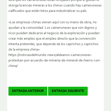
dice que los cameruneses están enojados porque el gobierno
otorga licencias mineras a los chinos cuando hay cameruneses
calificados que están listos para industrializar su país.
«Las empresas chinas vienen aquí con su mano de obra; no
ayudan a la comunidad. Los cameruneses que son dignos y
ricos pueden dedicarse al negocio de la exploración y pueden
crear más empleo que el empleo directo que la convención
intenta pretender, que depende de los caprichos y caprichos.
de la empresa china».
https://noticiasdelmundo.news/aldeanos-cameruneses-
protestan-por-acuerdo-de-mineria-de-mineral-de-hierro-con-
china/
Navegador
ENTRADA ANTERIOR
ENTRADA SIGUIENTE
de