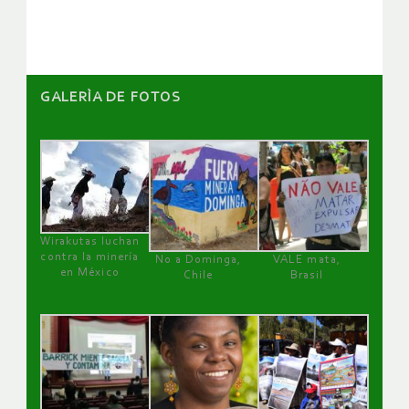
artículos
GALERÌA DE FOTOS
Wirakutas luchan
contra la minería
No a Dominga,
VALE mata,
en México
Chile
Brasil