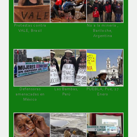
Protestas contra
No a la minería ,
VALE, Brasil
Bariloche,
Argentina
Defensoras
Las Bambas,
PUEBLA, Pue, 27
amenazadas en
Perú
Enero
México