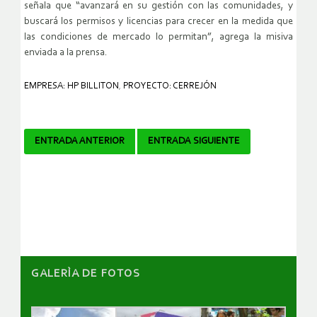
señala que “avanzará en su gestión con las comunidades, y
buscará los permisos y licencias para crecer en la medida que
las condiciones de mercado lo permitan”, agrega la misiva
enviada a la prensa.
EMPRESA: HP BILLITON
,
PROYECTO: CERREJÓN
Navegador
ENTRADA ANTERIOR
ENTRADA SIGUIENTE
de
artículos
GALERÌA DE FOTOS