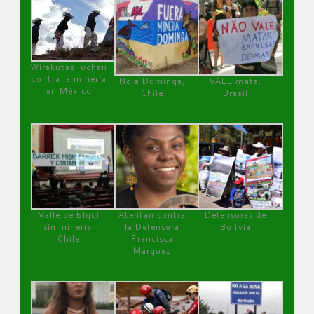
Wirakutas luchan
contra la minería
No a Dominga,
VALE mata,
en México
Chile
Brasil
Valle de Elqui
Atentan contra
Defensoras de
sin minería.
la Defensora
Bolivia
Chile
Francisca
Márquez