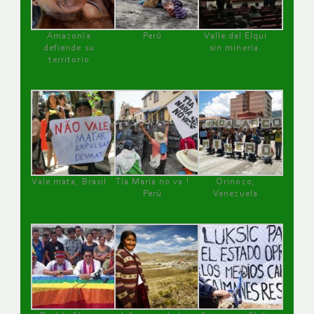
Amazonía
Perú
Valle del Elqui
defiende su
sin minería.
territorio
Vale mata, Brasil
Tía María no va !
Orinoco,
Perú
Venezuela