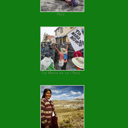
Perú
Tía María no va ! Perú