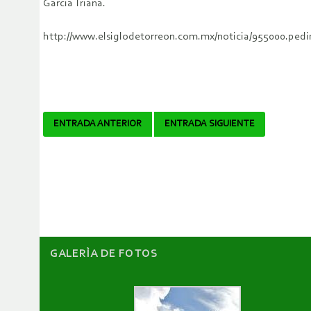
García Triana.
http://www.elsiglodetorreon.com.mx/noticia/955000.pedi
Navegador
ENTRADA ANTERIOR
ENTRADA SIGUIENTE
de
artículos
GALERÌA DE FOTOS