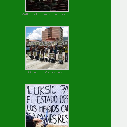
Valle del Elqui sin minería.
Orinoco, Venezuela