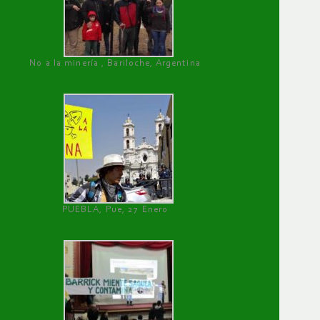
No a la minería , Bariloche, Argentina
PUEBLA, Pue, 27 Enero