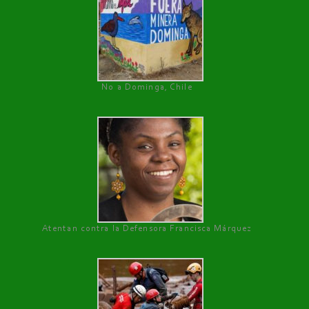
No a Dominga, Chile
Atentan contra la Defensora Francisca Márquez