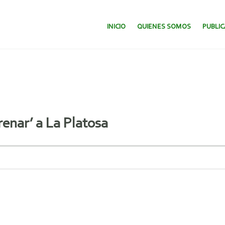
SALTAR AL CONTENIDO.
INICIO
QUIENES SOMOS
PUBLI
enar’ a La Platosa