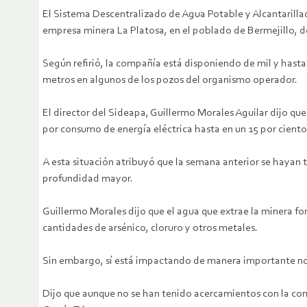
El Sistema Descentralizado de Agua Potable y Alcantarillado
empresa minera La Platosa, en el poblado de Bermejillo, de
Según refirió, la compañía está disponiendo de mil y hasta
metros en algunos de los pozos del organismo operador.
El director del Sideapa, Guillermo Morales Aguilar dijo q
por consumo de energía eléctrica hasta en un 15 por ciento
A esta situación atribuyó que la semana anterior se hayan 
profundidad mayor.
Guillermo Morales dijo que el agua que extrae la minera for
cantidades de arsénico, cloruro y otros metales.
Sin embargo, sí está impactando de manera importante no s
Dijo que aunque no se han tenido acercamientos con la com