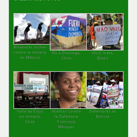
Wirakutas luchan
contra la minería
No a Dominga,
VALE mata,
en México
Chile
Brasil
Valle de Elqui
Atentan contra
Defensoras de
sin minería.
la Defensora
Bolivia
Chile
Francisca
Márquez