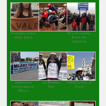
Protestas contra
No a la minería ,
VALE, Brasil
Bariloche,
Argentina
Defensoras
Las Bambas,
PUEBLA, Pue, 27
amenazadas en
Perú
Enero
México