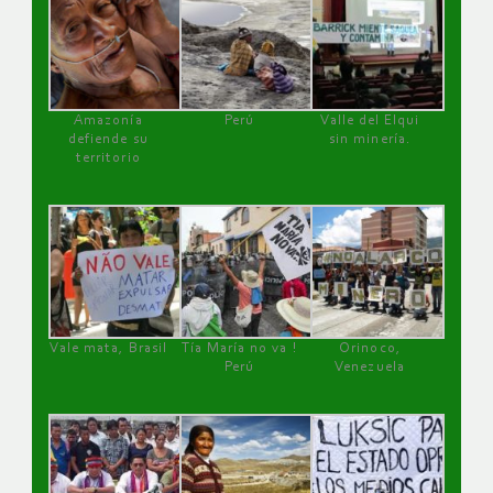
Amazonía
Perú
Valle del Elqui
defiende su
sin minería.
territorio
Vale mata, Brasil
Tía María no va !
Orinoco,
Perú
Venezuela