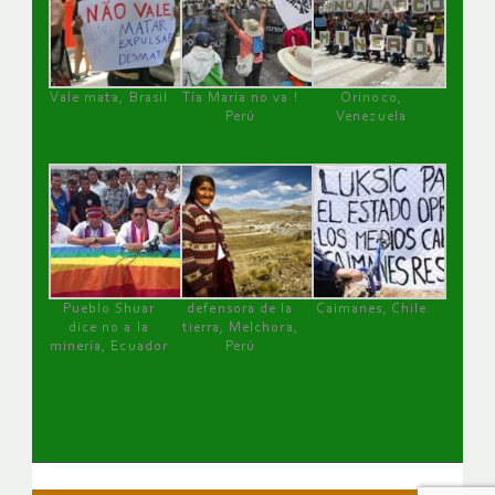
Vale mata, Brasil
Tía María no va !
Orinoco,
Perú
Venezuela
Pueblo Shuar
defensora de la
Caimanes, Chile
dice no a la
tierra, Melchora,
minería, Ecuador
Perú