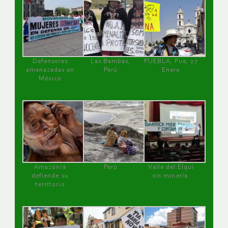
Defensoras
Las Bambas,
PUEBLA, Pue, 27
amenazadas en
Perú
Enero
México
Amazonía
Perú
Valle del Elqui
defiende su
sin minería.
territorio