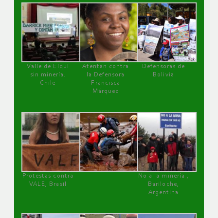
Valle de Elqui
Atentan contra
Defensoras de
sin minería.
la Defensora
Bolivia
Chile
Francisca
Márquez
Protestas contra
No a la minería ,
VALE, Brasil
Bariloche,
Argentina