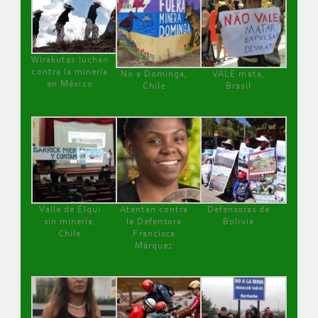
Wirakutas luchan
contra la minería
No a Dominga,
VALE mata,
en México
Chile
Brasil
Valle de Elqui
Atentan contra
Defensoras de
sin minería.
la Defensora
Bolivia
Chile
Francisca
Márquez