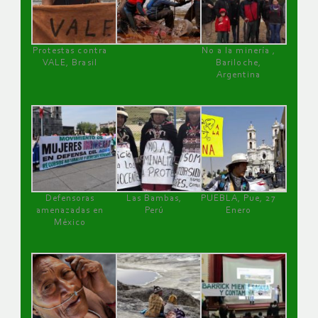
Protestas contra
No a la minería ,
VALE, Brasil
Bariloche,
Argentina
Defensoras
Las Bambas,
PUEBLA, Pue, 27
amenazadas en
Perú
Enero
México