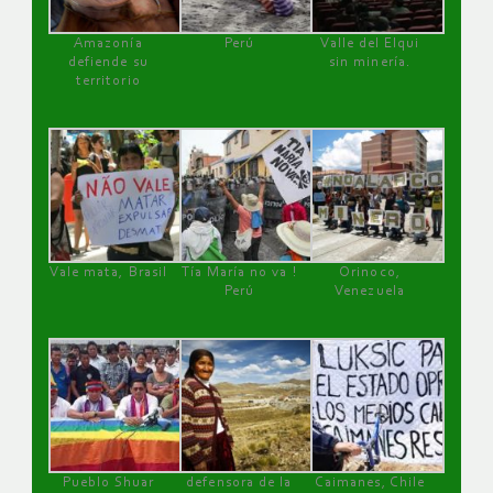
Amazonía
Perú
Valle del Elqui
defiende su
sin minería.
territorio
Vale mata, Brasil
Tía María no va !
Orinoco,
Perú
Venezuela
Pueblo Shuar
defensora de la
Caimanes, Chile