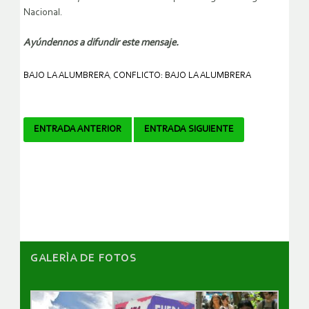
Nacional.
Ayúndennos a difundir este mensaje.
BAJO LA ALUMBRERA
,
CONFLICTO: BAJO LA ALUMBRERA
Navegador
ENTRADA ANTERIOR
ENTRADA SIGUIENTE
de
artículos
GALERÌA DE FOTOS