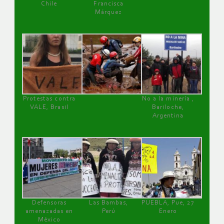
Chile
Francisca
Márquez
Protestas contra
No a la minería ,
VALE, Brasil
Bariloche,
Argentina
Defensoras
Las Bambas,
PUEBLA, Pue, 27
amenazadas en
Perú
Enero
México