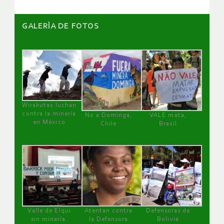
GALERÌA DE FOTOS
Wirakutas luchan
contra la minería
No a Dominga,
VALE mata,
en México
Chile
Brasil
Valle de Elqui
Atentan contra
Defensoras de
sin minería.
la Defensora
Bolivia