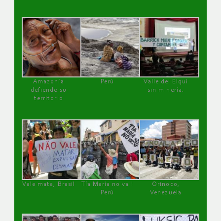
Amazonía
Perú
Valle del Elqui
defiende su
sin minería.
territorio
Vale mata, Brasil
Tía María no va !
Orinoco,
Perú
Venezuela