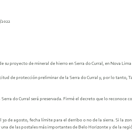
/2022
de su proyecto de mineral de hierro en Serra do Curral, en Nova Lima
tud de protección preliminar de la Serra do Curral y, por lo tanto, T
“La Serra do Curral será preservada. Firmé el decreto que lo reconoce c
el 30 de agosto, fecha límite para el derribo o no de la sierra. Si la 
 una de las postales más importantes de Belo Horizonte y de la reg