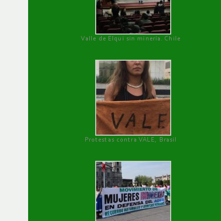
Valle de Elqui sin minería. Chile
Protestas contra VALE, Brasil