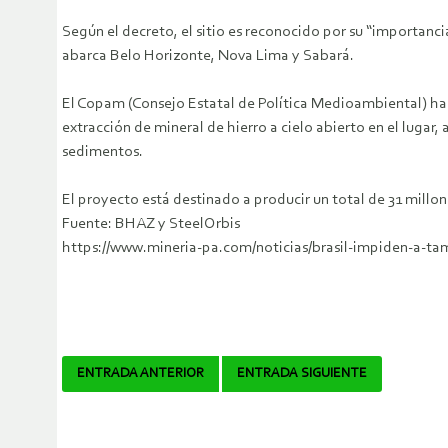
Según el decreto, el sitio es reconocido por su “importancia
abarca Belo Horizonte, Nova Lima y Sabará.
El Copam (Consejo Estatal de Política Medioambiental) habí
extracción de mineral de hierro a cielo abierto en el lugar
sedimentos.
El proyecto está destinado a producir un total de 31 millon
Fuente: BHAZ y SteelOrbis
https://www.mineria-pa.com/noticias/brasil-impiden-a-tami
Navegador
ENTRADA ANTERIOR
ENTRADA SIGUIENTE
de