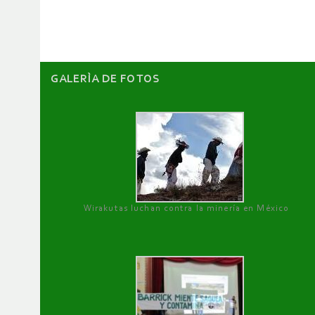
artículos
GALERÌA DE FOTOS
Wirakutas luchan contra la minería en México