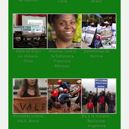
en México
Chile
Brasil
Valle de Elqui
Atentan contra
Defensoras de
sin minería.
la Defensora
Bolivia
Chile
Francisca
Márquez
Protestas contra
No a la minería ,
VALE, Brasil
Bariloche,
Argentina