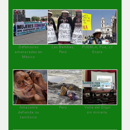
Defensoras
Las Bambas,
PUEBLA, Pue, 27
amenazadas en
Perú
Enero
México
Amazonía
Perú
Valle del Elqui
defiende su
sin minería.
territorio