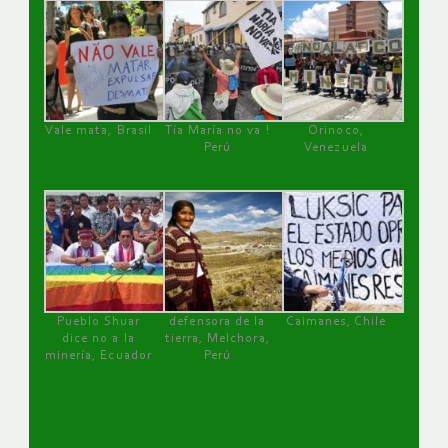
Vale mata, Brasil
Tía María no va !
Orinoco,
Perú
Venezuela
Pueblo Shuar
defensora de la
Caimanes, Chile
dice no a la
tierra, Melchora,
minería, Ecuador
Perú