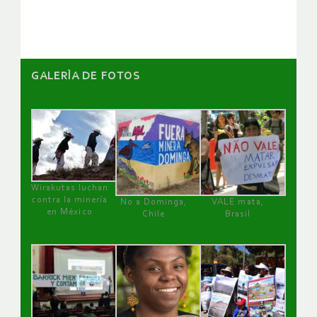
artículos
GALERÌA DE FOTOS
Wirakutas luchan
contra la minería
No a Dominga,
VALE mata,
en México
Chile
Brasil