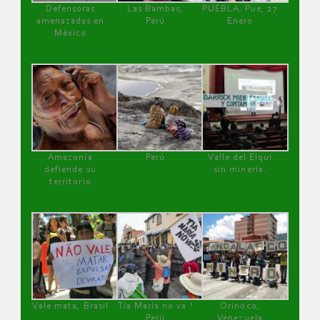
Defensoras
Las Bambas,
PUEBLA, Pue, 27
amenazadas en
Perú
Enero
México
Amazonía
Perú
Valle del Elqui
defiende su
sin minería.
territorio
Vale mata, Brasil
Tía María no va !
Orinoco,
Perú
Venezuela