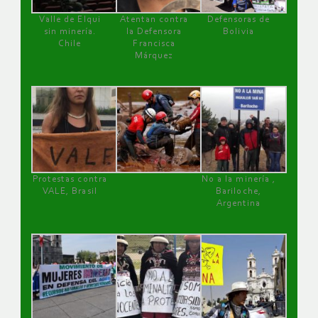
Valle de Elqui
Atentan contra
Defensoras de
sin minería.
la Defensora
Bolivia
Chile
Francisca
Márquez
Protestas contra
No a la minería ,
VALE, Brasil
Bariloche,
Argentina