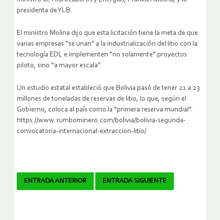
presidenta de YLB.
El ministro Molina dijo que esta licitación tiene la meta de que
varias empresas “se unan” a la industrialización del litio con la
tecnología EDL e implementen “no solamente” proyectos
piloto, sino “a mayor escala”.
Un estudio estatal estableció que Bolivia pasó de tener 21 a 23
millones de toneladas de reservas de litio, lo que, según el
Gobierno, coloca al país como la “primera reserva mundial”.
https://www.rumbominero.com/bolivia/bolivia-segunda-
convocatoria-internacional-extraccion-litio/
Navegador
ENTRADA ANTERIOR
ENTRADA SIGUIENTE
de