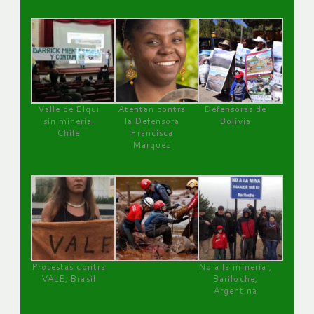
Valle de Elqui
Atentan contra
Defensoras de
sin minería.
la Defensora
Bolivia
Chile
Francisca
Márquez
Protestas contra
No a la minería ,
VALE, Brasil
Bariloche,
Argentina