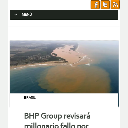
MENÚ
SALTAR AL CONTENIDO.
BRASIL
BHP Group revisará
millonario fallo por