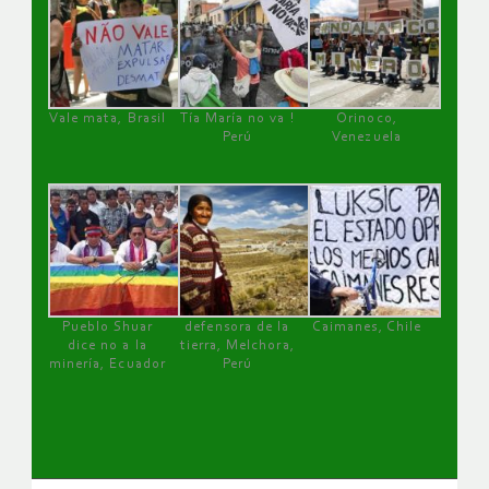
Vale mata, Brasil
Tía María no va !
Orinoco,
Perú
Venezuela
Pueblo Shuar
defensora de la
Caimanes, Chile
dice no a la
tierra, Melchora,
minería, Ecuador
Perú