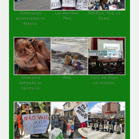
Defensoras
Las Bambas,
PUEBLA, Pue, 27
amenazadas en
Perú
Enero
México
Amazonía
Perú
Valle del Elqui
defiende su
sin minería.
territorio