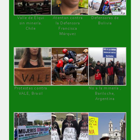
Valle de Elqui
Atentan contra
Defensoras de
sin minería.
la Defensora
Bolivia
Chile
Francisca
Márquez
Protestas contra
No a la minería ,
VALE, Brasil
Bariloche,
Argentina