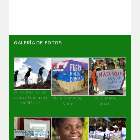
artículos
GALERÌA DE FOTOS
Wirakutas luchan
contra la minería
No a Dominga,
VALE mata,
en México
Chile
Brasil