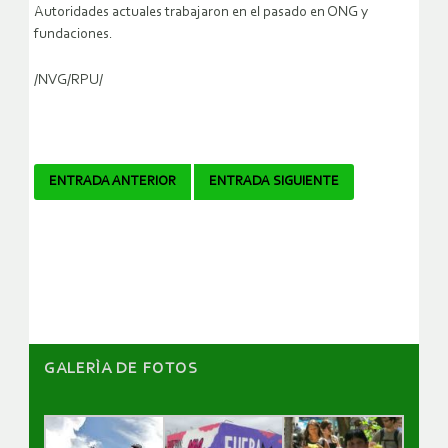
Autoridades actuales trabajaron en el pasado en ONG y
fundaciones.
/NVG/RPU/
Navegador
ENTRADA ANTERIOR
ENTRADA SIGUIENTE
de
artículos
GALERÌA DE FOTOS