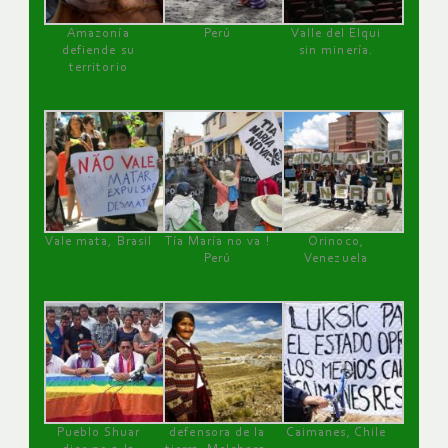
Amazonía
Perú
Valle del Elqui
defiende su
sin minería.
territorio
Vale mata, Brasil
Tía María no va !
Orinoco,
Perú
Venezuela
Pueblo Shuar
defensora de la
Caimanes, Chile