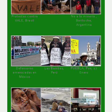
Protestas contra
No a la minería ,
VALE, Brasil
Bariloche,
Argentina
Defensoras
Las Bambas,
PUEBLA, Pue, 27
amenazadas en
Perú
Enero
México