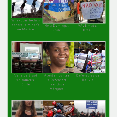
Wirakutas luchan
contra la minería
No a Dominga,
VALE mata,
en México
Chile
Brasil
Valle de Elqui
Atentan contra
Defensoras de
sin minería.
la Defensora
Bolivia
Chile
Francisca
Márquez