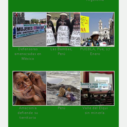
Defensoras
Las Bambas,
PUEBLA, Pue, 27
amenazadas en
Perú
Enero
México
Amazonía
Perú
Valle del Elqui
defiende su
sin minería.
territorio