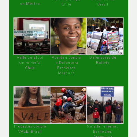
en México
Chile
Brasil
Valle de Elqui
Atentan contra
Defensoras de
sin minería.
la Defensora
Bolivia
Chile
Francisca
Márquez
Protestas contra
No a la minería ,
VALE, Brasil
Bariloche,
Argentina