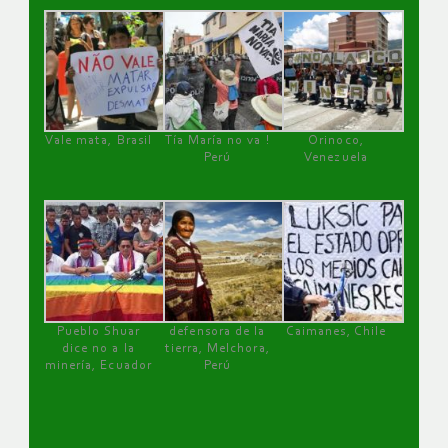
Vale mata, Brasil
Tía María no va !
Orinoco,
Perú
Venezuela
Pueblo Shuar
defensora de la
Caimanes, Chile
dice no a la
tierra, Melchora,
minería, Ecuador
Perú