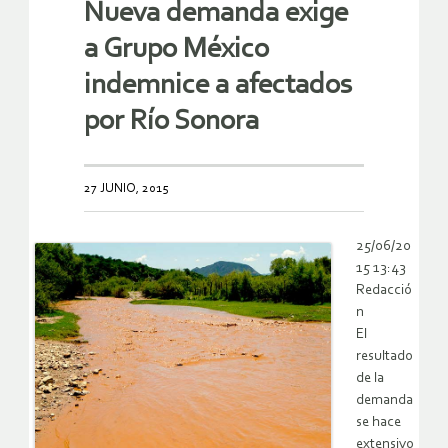
Nueva demanda exige
a Grupo México
indemnice a afectados
por Río Sonora
27 JUNIO, 2015
25/06/20
15 13:43
Redacció
n
El
resultado
de la
demanda
se hace
extensivo