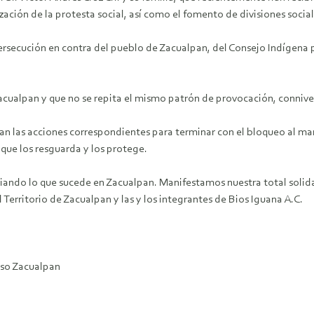
zación de la protesta social, así como el fomento de divisiones social
secución en contra del pueblo de Zacualpan, del Consejo Indígena po
 Zacualpan y que no se repita el mismo patrón de provocación, conni
n las acciones correspondientes para terminar con el bloqueo al man
 que los resguarda y los protege.
ando lo que sucede en Zacualpan. Manifestamos nuestra total solid
 Territorio de Zacualpan y las y los integrantes de Bios Iguana A.C.
aso Zacualpan