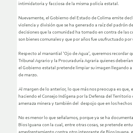
intimidatoria y facciosa de la misma policía estatal.
Nuevamente, el Gobierno del Estado de Colima emite declara
violencia y división que se ha generado a raíz del padrón 
decisiones que la comunidad ha tomado en contra de las co
son bienes comunales y que por años fue usufructuado por u
Respecto al manantial ‘Ojo de Agua’, queremos recordar qu
Tribunal Agrario y la Procuraduría Agraria quienes deberí
el Gobierno estatal pretende limpiar su imagen llegando 
de marzo.
Al margen de lo anterior, lo que más nos preocupa es que, e
haciendo el Consejo Indígena por la Defensa del Territorio
amenaza minera y también del despojo que en los hechos h
No es menor lo que señalamos, porque ya se ha documentad
Bios Iguana con la cual, entre otras cosas, se pretende en
amedrentamiento contra otro integrante de Bios Iguana, el