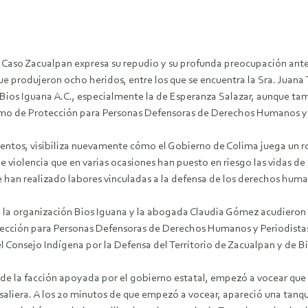
 Caso Zacualpan expresa su repudio y su profunda preocupación ante l
 produjeron ocho heridos, entre los que se encuentra la Sra. Juana
n Bios Iguana A.C., especialmente la de Esperanza Salazar, aunque t
smo de Protección para Personas Defensoras de Derechos Humanos y 
os, visibiliza nuevamente cómo el Gobierno de Colima juega un rol di
 de violencia que en varias ocasiones han puesto en riesgo las vidas de
 han realizado labores vinculadas a la defensa de los derechos hum
 la organización Bios Iguana y la abogada Claudia Gómez acudiero
cción para Personas Defensoras de Derechos Humanos y Periodistas co
 Consejo Indígena por la Defensa del Territorio de Zacualpan y de B
e la facción apoyada por el gobierno estatal, empezó a vocear que se 
aliera. A los 20 minutos de que empezó a vocear, apareció una tanqu