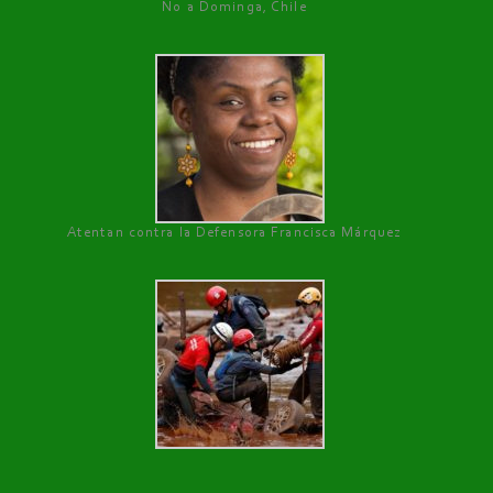
No a Dominga, Chile
Atentan contra la Defensora Francisca Márquez