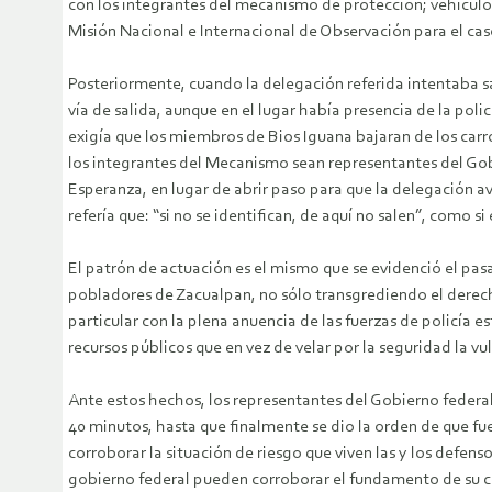
con los integrantes del mecanismo de protección; vehícul
Misión Nacional e Internacional de Observación para el ca
Posteriormente, cuando la delegación referida intentaba s
vía de salida, aunque en el lugar había presencia de la poli
exigía que los miembros de Bios Iguana bajaran de los carro
los integrantes del Mecanismo sean representantes del Gobi
Esperanza, en lugar de abrir paso para que la delegación av
refería que: “si no se identifican, de aquí no salen”, como s
El patrón de actuación es el mismo que se evidenció el pas
pobladores de Zacualpan, no sólo transgrediendo el derecho
particular con la plena anuencia de las fuerzas de policía es
recursos públicos que en vez de velar por la seguridad la vu
Ante estos hechos, los representantes del Gobierno federal
40 minutos, hasta que finalmente se dio la orden de que fu
corroborar la situación de riesgo que viven las y los defen
gobierno federal pueden corroborar el fundamento de su co