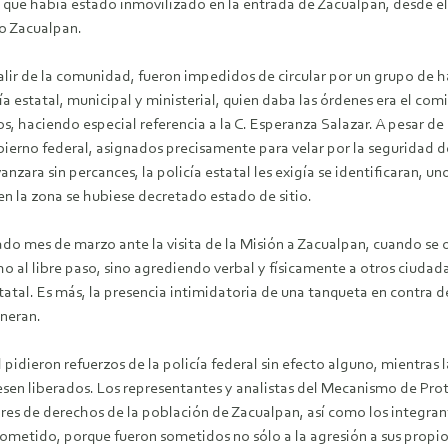
o que había estado inmovilizado en la entrada de Zacualpan, desde 
so Zacualpan.
alir de la comunidad, fueron impedidos de circular por un grupo de 
cía estatal, municipal y ministerial, quien daba las órdenes era el com
s, haciendo especial referencia a la C. Esperanza Salazar. A pesar de
erno federal, asignados precisamente para velar por la seguridad de 
anzara sin percances, la policía estatal les exigía se identificaran,
i en la zona se hubiese decretado estado de sitio.
ado mes de marzo ante la visita de la Misión a Zacualpan, cuando se 
 al libre paso, sino agrediendo verbal y físicamente a otros ciudad
tatal. Es más, la presencia intimidatoria de una tanqueta en contra de
lneran.
 pidieron refuerzos de la policía federal sin efecto alguno, mientras
esen liberados. Los representantes y analistas del Mecanismo de Pro
sores de derechos de la población de Zacualpan, así como los integran
metido, porque fueron sometidos no sólo a la agresión a sus propio