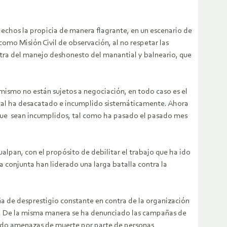
hechos la propicia de manera flagrante, en un escenario de
omo Misión Civil de observación, al no respetar las
tra del manejo deshonesto del manantial y balneario, que
mismo no están sujetos a negociación, en todo caso es el
tatal ha desacatado e incumplido sistemáticamente. Ahora
que sean incumplidos, tal como ha pasado el pasado mes
alpan, con el propósito de debilitar el trabajo que ha ido
a conjunta han liderado una larga batalla contra la
a de desprestigio constante en contra de la organización
ena. De la misma manera se ha denunciado las campañas de
ibido amenazas de muerte por parte de personas