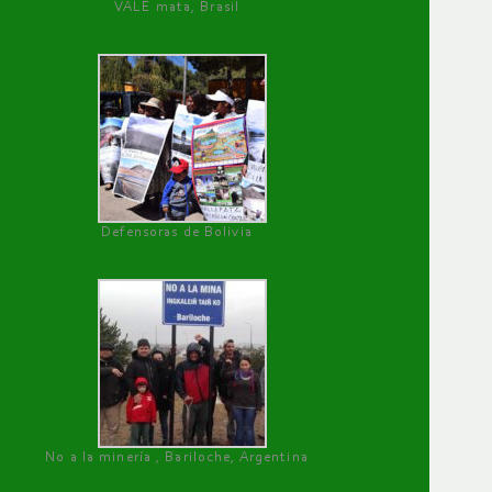
VALE mata, Brasil
Defensoras de Bolivia
No a la minería , Bariloche, Argentina