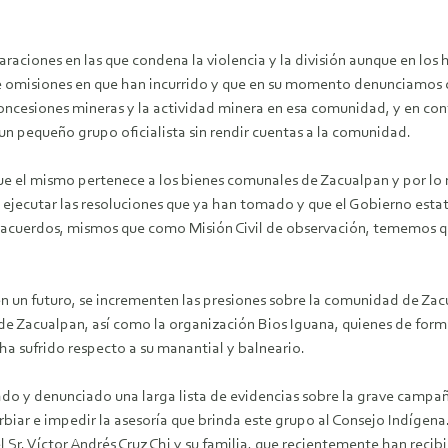
ciones en las que condena la violencia y la división aunque en los 
de omisiones en que han incurrido y que en su momento denunciamos c
ncesiones mineras y la actividad minera en esa comunidad, y en con
n pequeño grupo oficialista sin rendir cuentas a la comunidad.
e el mismo pertenece a los bienes comunales de Zacualpan y por lo 
an ejecutar las resoluciones que ya han tomado y que el Gobierno es
a acuerdos, mismos que como Misión Civil de observación, tememos 
n un futuro, se incrementen las presiones sobre la comunidad de Zacu
 de Zacualpan, así como la organización Bios Iguana, quienes de form
a sufrido respecto a su manantial y balneario.
o y denunciado una larga lista de evidencias sobre la grave campañ
turbiar e impedir la asesoría que brinda este grupo al Consejo Indíg
 Sr. Víctor Andrés Cruz Chi y su familia, que recientemente han rec