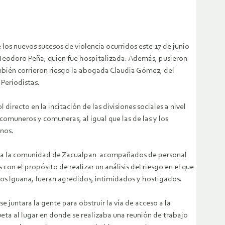
os nuevos sucesos de violencia ocurridos este 17 de junio
 Teodoro Peña, quien fue hospitalizada. Además, pusieron
ambién corrieron riesgo la abogada Claudia Gómez, del
Periodistas.
recto en la incitación de las divisiones sociales a nivel
 comuneros y comuneras, al igual que las de las y los
anos.
n a la comunidad de Zacualpan acompañados de personal
n el propósito de realizar un análisis del riesgo en el que
ios Iguana, fueran agredidos, intimidados y hostigados.
juntara la gente para obstruir la vía de acceso a la
eta al lugar en donde se realizaba una reunión de trabajo