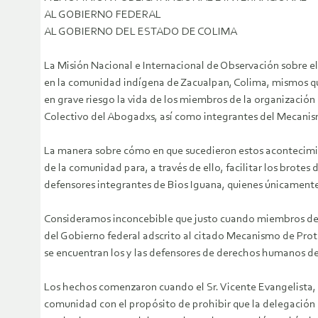
AL GOBIERNO FEDERAL
AL GOBIERNO DEL ESTADO DE COLIMA
La Misión Nacional e Internacional de Observación sobre el
en la comunidad indígena de Zacualpan, Colima, mismos que
en grave riesgo la vida de los miembros de la organizació
Colectivo del Abogadxs, así como integrantes del Mecani
La manera sobre cómo en que sucedieron estos acontecimient
de la comunidad para, a través de ello, facilitar los brotes
defensores integrantes de Bios Iguana, quienes únicamente
Consideramos inconcebible que justo cuando miembros de
del Gobierno federal adscrito al citado Mecanismo de Prote
se encuentran los y las defensores de derechos humanos del
Los hechos comenzaron cuando el Sr. Vicente Evangelista, d
comunidad con el propósito de prohibir que la delegación s