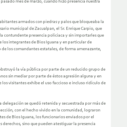
el pasado mes de marzo, cuando hizo presencia nuestra
habitantes armados con piedras y palos que bloqueaba la
isario municipal de Zacualpan, el Sr. Enrique Carpio, que
 la contundente presencia policiaca y sin importarles que
los integrantes de Bios Iguana y en particular de
 uno de los comandantes estatales, de forma amenazante,
obstruyó la vía pública por parte de un reducido grupo de
anos sin mediar por parte de éstos agresión alguna y en
 los visitantes exhibe el uso faccioso e incluso ridículo de
 la delegación se quedó retenida y secuestrada por más de
tección, con el hecho vivido en la comunidad, lograron
tes de Bios Iguana, los funcionarios enviados por el
s derechos, sino que pueden atestiguar la presencia