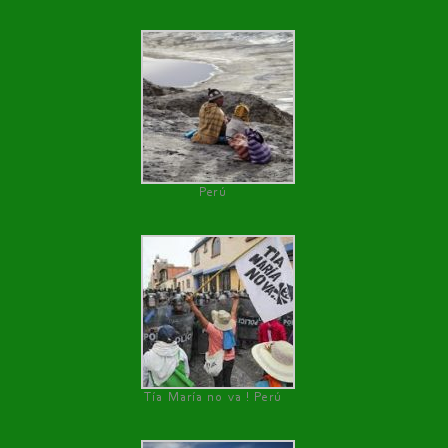
Perú
Tía María no va ! Perú