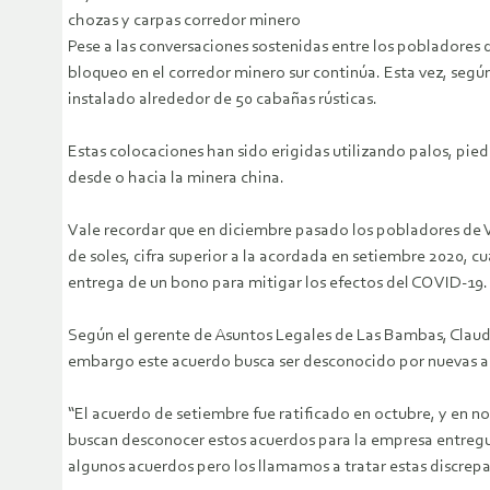
chozas y carpas corredor minero
Pese a las conversaciones sostenidas entre los pobladores d
bloqueo en el corredor minero sur continúa. Esta vez, segú
instalado alrededor de 50 cabañas rústicas.
Estas colocaciones han sido erigidas utilizando palos, pied
desde o hacia la minera china.
Vale recordar que en diciembre pasado los pobladores de V
de soles, cifra superior a la acordada en setiembre 2020, cu
entrega de un bono para mitigar los efectos del COVID-19.
Según el gerente de Asuntos Legales de Las Bambas, Claudio
embargo este acuerdo busca ser desconocido por nuevas a
“El acuerdo de setiembre fue ratificado en octubre, y en 
buscan desconocer estos acuerdos para la empresa entregu
algunos acuerdos pero los llamamos a tratar estas discrepan