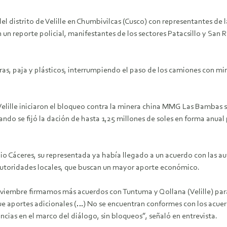
el distrito de Velille en Chumbivilcas (Cusco) con representantes de 
n un reporte policial, manifestantes de los sectores Patacsillo y San
ras, paja y plásticos, interrumpiendo el paso de los camiones con min
elille iniciaron el bloqueo contra la minera china MMG Las Bambas s
ando se fijó la dación de hasta 1,25 millones de soles en forma anual 
 Cáceres, su representada ya había llegado a un acuerdo con las auto
utoridades locales, que buscan un mayor aporte económico.
noviembre firmamos más acuerdos con Tuntuma y Qollana (Velille) par
e aportes adicionales (…) No se encuentran conformes con los acue
cias en el marco del diálogo, sin bloqueos”, señaló en entrevista.