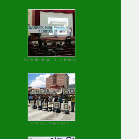
Valle del Elqui sin minería.
Orinoco, Venezuela