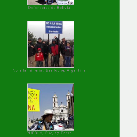
Defensoras de Bolivia
No a la minería , Bariloche, Argentina
PUEBLA, Pue, 27 Enero