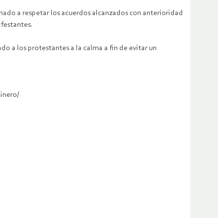
ado a respetar los acuerdos alcanzados con anterioridad
ifestantes.
do a los protestantes a la calma a fin de evitar un
inero/