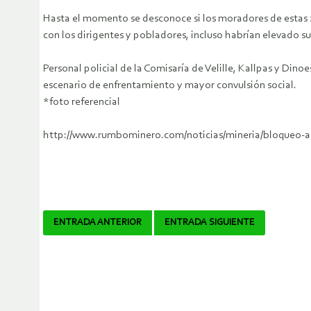
Hasta el momento se desconoce si los moradores de estas 
con los dirigentes y pobladores, incluso habrían elevado 
Personal policial de la Comisaría de Velille, Kallpas y Dino
escenario de enfrentamiento y mayor convulsión social.
*foto referencial
http://www.rumbominero.com/noticias/mineria/bloqueo-a-
Navegador
ENTRADA ANTERIOR
ENTRADA SIGUIENTE
de
artículos