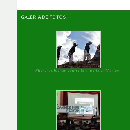
GALERÌA DE FOTOS
Wirakutas luchan contra la minería en México