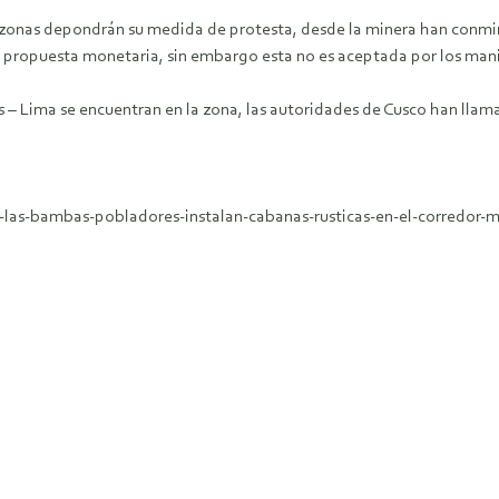
zonas depondrán su medida de protesta, desde la minera han conmin
su propuesta monetaria, sin embargo esta no es aceptada por los man
es – Lima se encuentran en la zona, las autoridades de Cusco han llama
las-bambas-pobladores-instalan-cabanas-rusticas-en-el-corredor-m