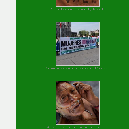
Protestas contra VALE, Brasil
Defensoras amenazadas en México
Amazonía defiende su territorio