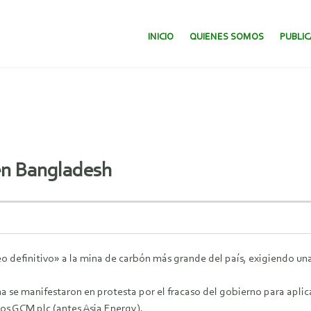
SALTAR AL CONTENIDO.
INICIO
QUIENES SOMOS
PUBLI
en Bangladesh
eo definitivo» a la mina de carbón más grande del país, exigiendo 
se manifestaron en protesta por el fracaso del gobierno para aplic
sos GCM plc (antes Asia Energy).