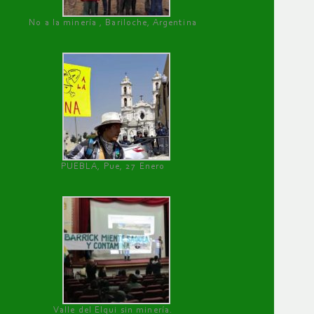
No a la minería , Bariloche, Argentina
PUEBLA, Pue, 27 Enero
Valle del Elqui sin minería.