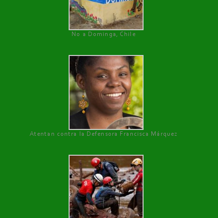
No a Dominga, Chile
Atentan contra la Defensora Francisca Márquez