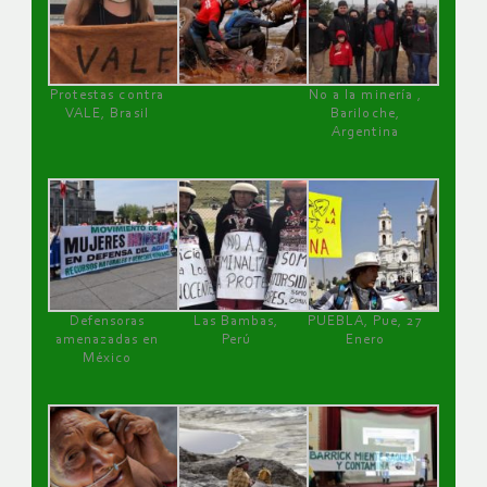
Protestas contra
No a la minería ,
VALE, Brasil
Bariloche,
Argentina
Defensoras
Las Bambas,
PUEBLA, Pue, 27
amenazadas en
Perú
Enero
México