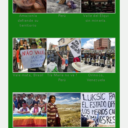
Amazonía
Perú
Valle del Elqui
defiende su
sin minería.
territorio
Vale mata, Brasil
Tía María no va !
Orinoco,
Perú
Venezuela