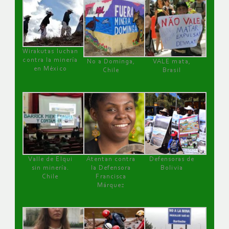
Wirakutas luchan
contra la minería
No a Dominga,
VALE mata,
en México
Chile
Brasil
Valle de Elqui
Atentan contra
Defensoras de
sin minería.
la Defensora
Bolivia
Chile
Francisca
Márquez