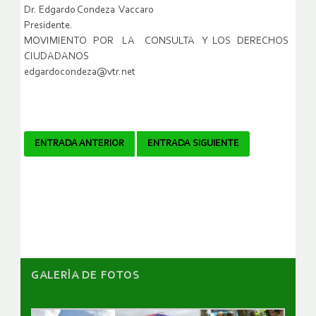
Dr. Edgardo Condeza Vaccaro
Presidente.
MOVIMIENTO POR LA CONSULTA Y LOS DERECHOS
CIUDADANOS
edgardocondeza@vtr.net
Navegador
ENTRADA ANTERIOR
ENTRADA SIGUIENTE
de
artículos
GALERÌA DE FOTOS