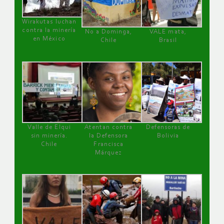
Wirakutas luchan
contra la minería
No a Dominga,
VALE mata,
en México
Chile
Brasil
Valle de Elqui
Atentan contra
Defensoras de
sin minería.
la Defensora
Bolivia
Chile
Francisca
Márquez