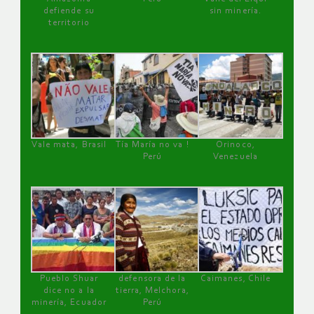
defiende su
sin minería.
territorio
Vale mata, Brasil
Tía María no va !
Orinoco,
Perú
Venezuela
Pueblo Shuar
defensora de la
Caimanes, Chile
dice no a la
tierra, Melchora,
minería, Ecuador
Perú