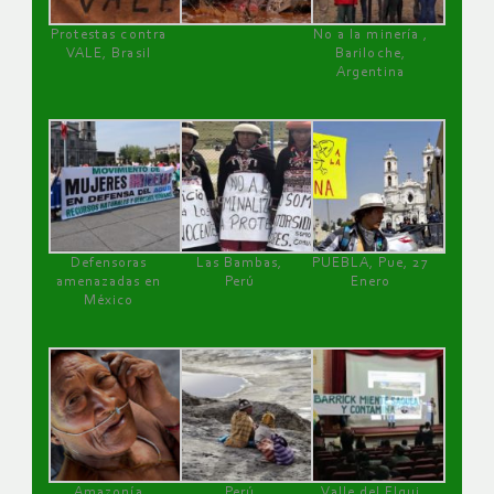
Protestas contra
No a la minería ,
VALE, Brasil
Bariloche,
Argentina
Defensoras
Las Bambas,
PUEBLA, Pue, 27
amenazadas en
Perú
Enero
México
Amazonía
Perú
Valle del Elqui