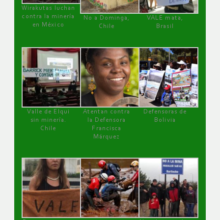
Wirakutas luchan
contra la minería
No a Dominga,
VALE mata,
en México
Chile
Brasil
Valle de Elqui
Atentan contra
Defensoras de
sin minería.
la Defensora
Bolivia
Chile
Francisca
Márquez