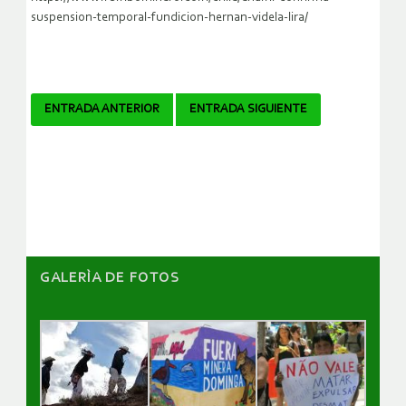
suspension-temporal-fundicion-hernan-videla-lira/
Navegador
ENTRADA ANTERIOR
ENTRADA SIGUIENTE
de
artículos
GALERÌA DE FOTOS