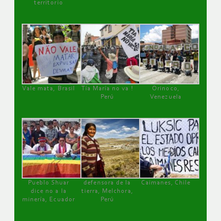
territorio
Vale mata, Brasil
Tía María no va !
Orinoco,
Perú
Venezuela
Pueblo Shuar
defensora de la
Caimanes, Chile
dice no a la
tierra, Melchora,
minería, Ecuador
Perú