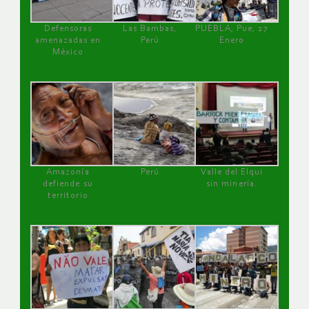
Defensoras
Las Bambas,
PUEBLA, Pue, 27
amenazadas en
Perú
Enero
México
Amazonía
Perú
Valle del Elqui
defiende su
sin minería.
territorio