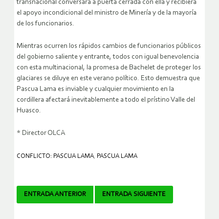
transnacional conversara a puerta cerrada con ella y recibiera
el apoyo incondicional del ministro de Minería y de la mayoría
de los funcionarios.
Mientras ocurren los rápidos cambios de funcionarios públicos
del gobierno saliente y entrante, todos con igual benevolencia
con esta multinacional, la promesa de Bachelet de proteger los
glaciares se diluye en este verano político. Esto demuestra que
Pascua Lama es inviable y cualquier movimiento en la
cordillera afectará inevitablemente a todo el prístino Valle del
Huasco.
* Director OLCA
CONFLICTO: PASCUA LAMA
,
PASCUA LAMA
Navegador
ENTRADA ANTERIOR
ENTRADA SIGUIENTE
de