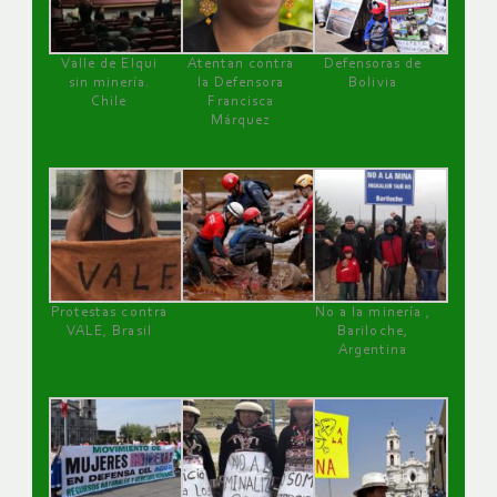
Valle de Elqui
Atentan contra
Defensoras de
sin minería.
la Defensora
Bolivia
Chile
Francisca
Márquez
Protestas contra
No a la minería ,
VALE, Brasil
Bariloche,
Argentina