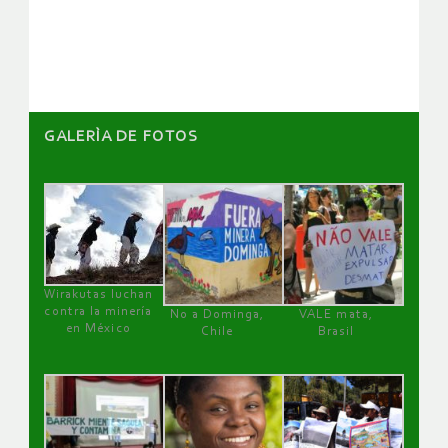
artículos
GALERÌA DE FOTOS
Wirakutas luchan
contra la minería
No a Dominga,
VALE mata,
en México
Chile
Brasil