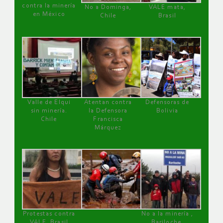
contra la minería
No a Dominga,
VALE mata,
en México
Chile
Brasil
Valle de Elqui
Atentan contra
Defensoras de
sin minería.
la Defensora
Bolivia
Chile
Francisca
Márquez
Protestas contra
No a la minería ,
VALE, Brasil
Bariloche,