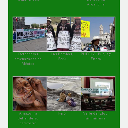
Argentina
Defensoras
Las Bambas,
PUEBLA, Pue, 27
amenazadas en
Perú
Enero
México
Amazonía
Perú
Valle del Elqui
defiende su
sin minería.
territorio