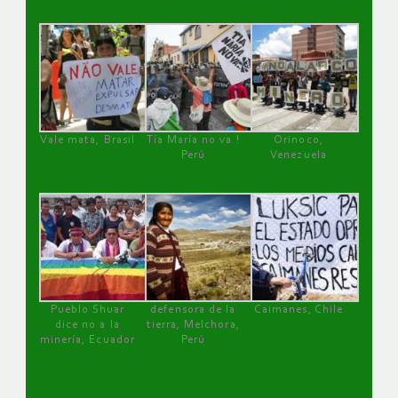
Vale mata, Brasil
Tía María no va !
Orinoco,
Perú
Venezuela
Pueblo Shuar
defensora de la
Caimanes, Chile
dice no a la
tierra, Melchora,
minería, Ecuador
Perú