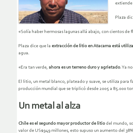
extiende
Plaza dic
«Solía haber hermosas lagunas allá abajo, con cientos de f
Plaza dice que la
extracción de litio en Atacama está utili
agua.
«Era tan verde,
ahora es un terreno duro y agrietado
. Ya n
El litio, un metal blanco, plateado y suave, se utiliza para
producción mundial que se triplicó desde 2005 a 85.000 to
Un metal al alza
Chile es el segundo mayor productor
de litio
del mundo, so
valor de US$949 millones, esto supuso un aumento del 38