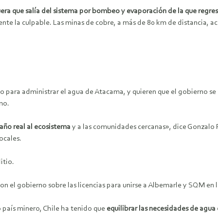
era que salía del sistema por bombeo y evaporación de la que regre
mente la culpable. Las minas de cobre, a más de 80 km de distancia, a
nto para administrar el agua de Atacama, y quieren que el gobierno 
mo.
año real al ecosistema
y a las comunidades cercanas», dice Gonzalo 
ocales.
itio.
 el gobierno sobre las licencias para unirse a Albemarle y SQM en la 
o país minero, Chile ha tenido que
equilibrar las necesidades de agua