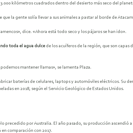
 3.000 kilómetros cuadrados dentro del desierto más seco del planet
e que la gente solía llevar a sus animales a pastar al borde de Ataca
lamencos», dice. «Ahora está todo seco y los pájaros se han ido».
zando toda el agua dulce
de los acuíferos de la región, que son capas 
o podemos mantener llamas», se lamenta Plaza.
 fabricar baterías de celulares, laptops y automóviles eléctricos. Su
neladas en 2018, según el Servicio Geológico de Estados Unidos.
lo precedido por Australia. El año pasado, su producción ascendió a 
% en comparación con 2017.