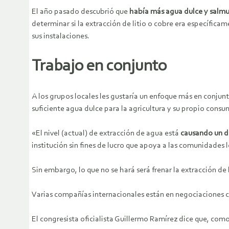
El año pasado descubrió que
había más agua dulce y salmu
determinar si la extracción de litio o cobre era específica
sus instalaciones.
Trabajo en conjunto
A los grupos locales les gustaría un enfoque más en conju
suficiente agua dulce para la agricultura y su propio consu
«El nivel (actual) de extracción de agua está
causando un d
institución sin fines de lucro que apoya a las comunidades l
Sin embargo, lo que no se hará será frenar la extracción de l
Varias compañías internacionales están en negociaciones con
El congresista oficialista Guillermo Ramírez dice que, com