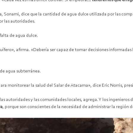
 «Cada vez es más difícil cultivar. Si empeora…
tendremos que emig
 Sonami, dice que la cantidad de agua dulce utilizada por las compañ
r las autoridades.
falta de agua dulce.
uífero», afirma. «Debería ser capaz de tomar decisiones informadas
de agua subterránea.
ra monitorear la salud del Salar de Atacama», dice Eric Norris, pre
as autoridades y las comunidades locales, agrega. Y los ingenieros 
ua
, porque son conscientes de la necesidad de administrar la región 