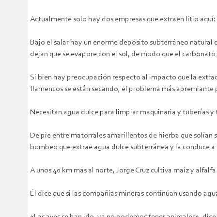
Actualmente solo hay dos empresas que extraen litio aquí
Bajo el salar hay un enorme depósito subterráneo natural d
dejan que se evapore con el sol, de modo que el carbonato d
Si bien hay preocupación respecto al impacto que la extrac
flamencos se están secando, el problema más apremiante pa
Necesitan agua dulce para limpiar maquinaria y tuberías y t
De pie entre matorrales amarillentos de hierba que solían 
bombeo que extrae agua dulce subterránea y la conduce a la
A unos 40 km más al norte, Jorge Cruz cultiva maíz y alfalf
Él dice que si las compañías mineras continúan usando agua