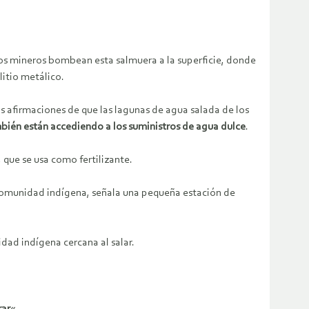
 los mineros bombean esta salmuera a la superficie, donde
litio metálico.
s afirmaciones de que las lagunas de agua salada de los
mbién
están acce
diendo
a
los
suministros de agua dulce
.
 que se usa como fertilizante.
u comunidad indígena, señala una pequeña estación de
dad indígena cercana al salar.