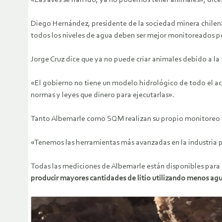
«Las aves se han ido, ya no podemos tener animales», dice.
Diego Hernández, presidente de la sociedad minera chilena,
todos los niveles de agua deben ser mejor monitoreados po
Jorge Cruz dice que ya no puede criar animales debido a la 
«El gobierno no tiene un modelo hidrológico de todo el ac
normas y leyes que dinero para ejecutarlas».
Tanto Albemarle como SQM realizan su propio monitoreo 
«Tenemos las herramientas más avanzadas en la industria pa
Todas las mediciones de Albemarle están disponibles para l
producir mayores cantidades de litio utilizando menos ag