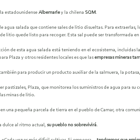
: la estadounidense
Albemarle
y la chilena
SQM
.
e agua salada que contiene sales de litio disueltas. Para extraerlas,
e litio quede listo para recoger. Esta sal puede ser transformada en 
ción de esta agua salada está teniendo en el ecosistema, incluidas la
ra Plaza y otros residentes locales es que las
empresas mineras
ta
ambién para producir un producto auxiliar de la salmuera, la potasa,
ser pastizales, Plaza, que monitorea los suministros de agua para s
s minas de litio.
a en una pequeña parcela de tierra en el pueblo de Camar, otra comuni
 dulce al ritmo actual,
su
pueblo
no sobrevivirá
.