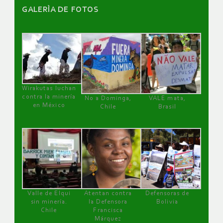
GALERÌA DE FOTOS
Wirakutas luchan
contra la minería
No a Dominga,
VALE mata,
en México
Chile
Brasil
Valle de Elqui
Atentan contra
Defensoras de
sin minería.
la Defensora
Bolivia
Chile
Francisca
Márquez