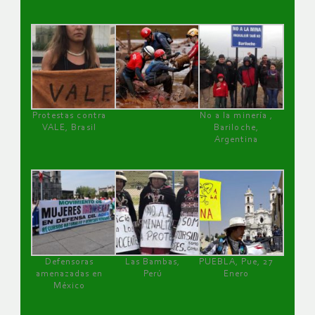
Protestas contra
No a la minería ,
VALE, Brasil
Bariloche,
Argentina
Defensoras
Las Bambas,
PUEBLA, Pue, 27
amenazadas en
Perú
Enero
México