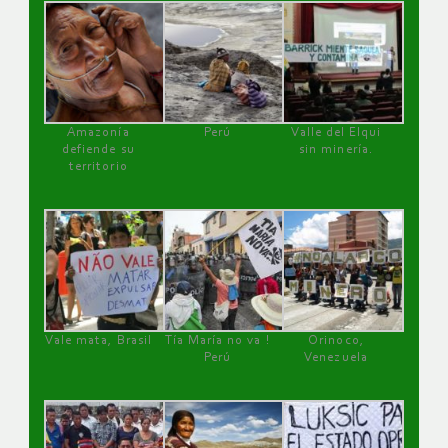
Amazonía
Perú
Valle del Elqui
defiende su
sin minería.
territorio
Vale mata, Brasil
Tía María no va !
Orinoco,
Perú
Venezuela