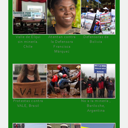
Valle de Elqui
Atentan contra
Defensoras de
sin minería.
la Defensora
Bolivia
Chile
Francisca
Márquez
Protestas contra
No a la minería ,
VALE, Brasil
Bariloche,
Argentina