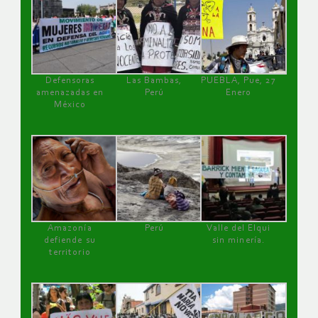
Defensoras
Las Bambas,
PUEBLA, Pue, 27
amenazadas en
Perú
Enero
México
Amazonía
Perú
Valle del Elqui
defiende su
sin minería.
territorio