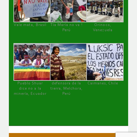
Vale mata, Brasil
Tía María no va !
Orinoco,
Perú
Venezuela
Pueblo Shuar
defensora de la
Caimanes, Chile
dice no a la
tierra, Melchora,
minería, Ecuador
Perú