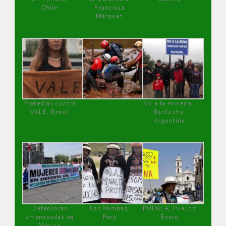
Chile
Francisca
Márquez
Protestas contra
No a la minería ,
VALE, Brasil
Bariloche,
Argentina
Defensoras
Las Bambas,
PUEBLA, Pue, 27
amenazadas en
Perú
Enero
México