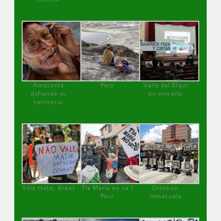
Amazonía
Perú
Valle del Elqui
defiende su
sin minería.
territorio
Vale mata, Brasil
Tía María no va !
Orinoco,
Perú
Venezuela