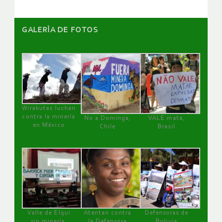
GALERÌA DE FOTOS
Wirakutas luchan
contra la minería
No a Dominga,
VALE mata,
en México
Chile
Brasil
Valle de Elqui
Atentan contra
Defensoras de
sin minería.
la Defensora
Bolivia