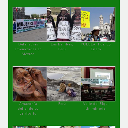
Defensoras
Las Bambas,
PUEBLA, Pue, 27
amenazadas en
Perú
Enero
México
Amazonía
Perú
Valle del Elqui
defiende su
sin minería.
territorio