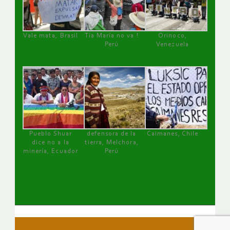
Vale mata, Brasil
Tía María no va !
Orinoco,
Perú
Venezuela
Pueblo Shuar
defensora de la
Caimanes, Chile
dice no a la
tierra, Melchora,
minería, Ecuador
Perú