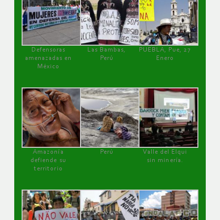
Defensoras
Las Bambas,
PUEBLA, Pue, 27
amenazadas en
Perú
Enero
México
Amazonía
Perú
Valle del Elqui
defiende su
sin minería.
territorio