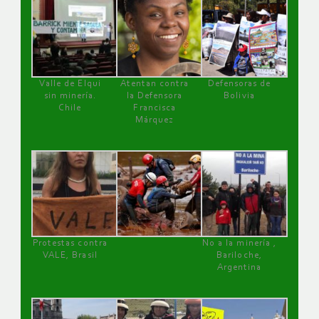
Valle de Elqui
Atentan contra
Defensoras de
sin minería.
la Defensora
Bolivia
Chile
Francisca
Márquez
Protestas contra
No a la minería ,
VALE, Brasil
Bariloche,
Argentina