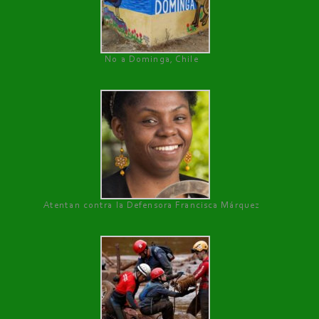
No a Dominga, Chile
Atentan contra la Defensora Francisca Márquez