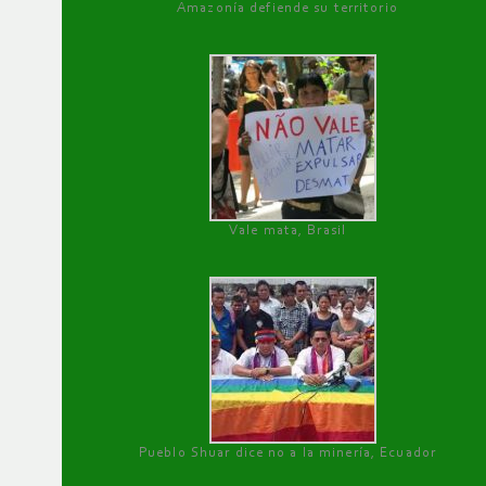
Amazonía defiende su territorio
Vale mata, Brasil
Pueblo Shuar dice no a la minería, Ecuador