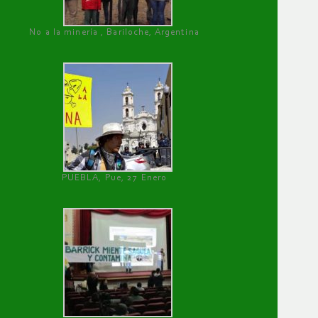
No a la minería , Bariloche, Argentina
PUEBLA, Pue, 27 Enero