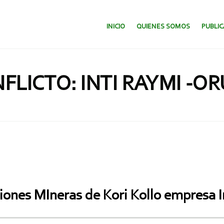
SALTAR AL CONTENIDO.
INICIO
QUIENES SOMOS
PUBLI
FLICTO: INTI RAYMI -O
iones MIneras de Kori Kollo empresa I