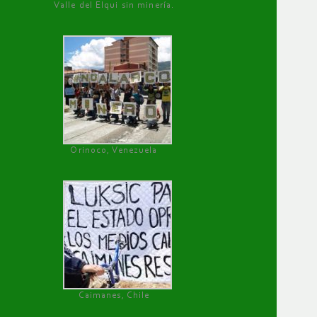
Valle del Elqui sin minería.
Orinoco, Venezuela
Caimanes, Chile