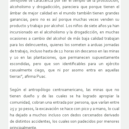
Simojovel se caracteriza por ser el templo de la prostitución,
alcoholismo y drogadicción, pareciera que porque tienen el
ámbar de mejor calidad en el mundo también tienen grandes
ganancias, pero no es así porque muchas veces venden su
producto y trabajo por alcohol. Los niños de siete años ya han
incursionado en el alcoholismo y la drogadicción, en muchas
ocasiones a cambio del alcohol de más baja calidad trabajan
para los delincuentes, quienes los someten a arduas jornadas
de trabajo, incluso hasta de 12 horas sin descanso en las minas
y 10 en las plantaciones, que permanecen supuestamente
escondidas, pero que son identificables para un ejército
casualmente ciego, que ni por asomo entra en aquellas
tierras”, afirma Puac.
Según el antropólogo centroamericano, las minas que no
tienen dueño y de las cuales se ha logrado apropiar la
comunidad, cobran una entrada por persona, que varían entre
25 y 30 pesos, la excavación se hace con pico y a mano, lo cual
ha dejado a muchos incluso con dedos cercenados derivado
de distintos accidentes, los cuales son padecidos por menores
principalmente.