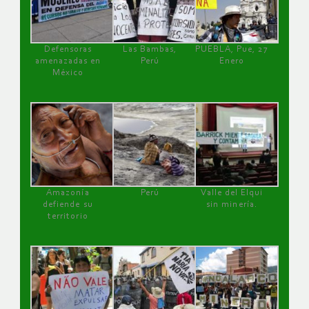
Defensoras
Las Bambas,
PUEBLA, Pue, 27
amenazadas en
Perú
Enero
México
Amazonía
Perú
Valle del Elqui
defiende su
sin minería.
territorio