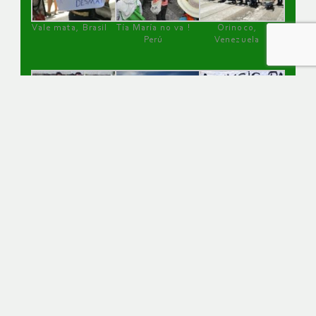
Vale mata, Brasil
Tía María no va !
Orinoco,
Perú
Venezuela
Pueblo Shuar
defensora de la
Caimanes, Chile
dice no a la
tierra, Melchora,
minería, Ecuador
Perú
(cc-by) Observatorio de Conflictos Mineros de América Latina, 2026