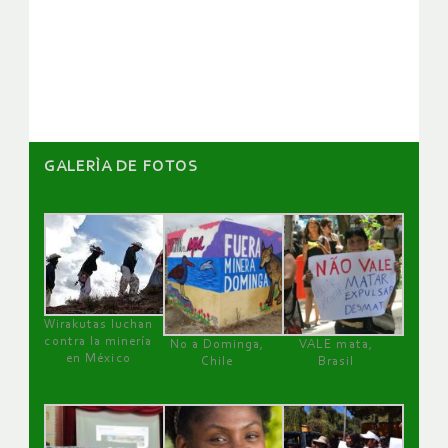
de
artículos
GALERÌA DE FOTOS
Wirakutas luchan
contra la minería
No a Dominga,
VALE mata,
en México
Chile
Brasil