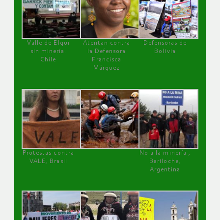
Valle de Elqui
Atentan contra
Defensoras de
sin minería.
la Defensora
Bolivia
Chile
Francisca
Márquez
Protestas contra
No a la minería ,
VALE, Brasil
Bariloche,
Argentina