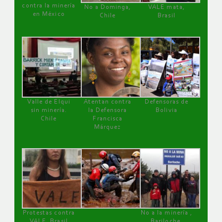
contra la minería
No a Dominga,
VALE mata,
en México
Chile
Brasil
Valle de Elqui
Atentan contra
Defensoras de
sin minería.
la Defensora
Bolivia
Chile
Francisca
Márquez
Protestas contra
No a la minería ,
VALE, Brasil
Bariloche,