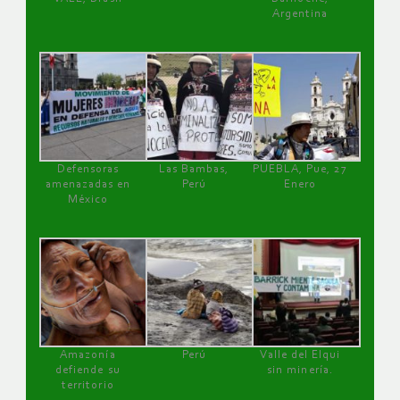
Argentina
Defensoras
Las Bambas,
PUEBLA, Pue, 27
amenazadas en
Perú
Enero
México
Amazonía
Perú
Valle del Elqui
defiende su
sin minería.
territorio