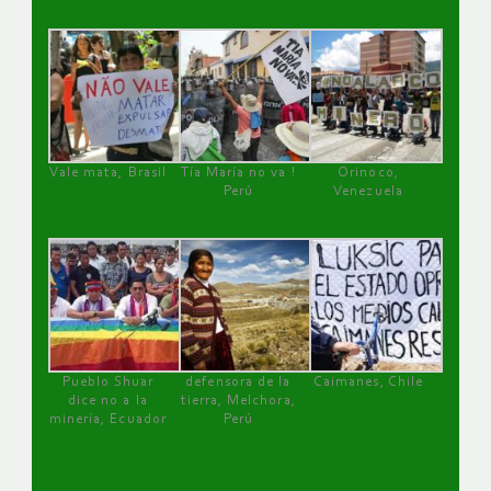
Vale mata, Brasil
Tía María no va !
Orinoco,
Perú
Venezuela
Pueblo Shuar
defensora de la
Caimanes, Chile
dice no a la
tierra, Melchora,
minería, Ecuador
Perú