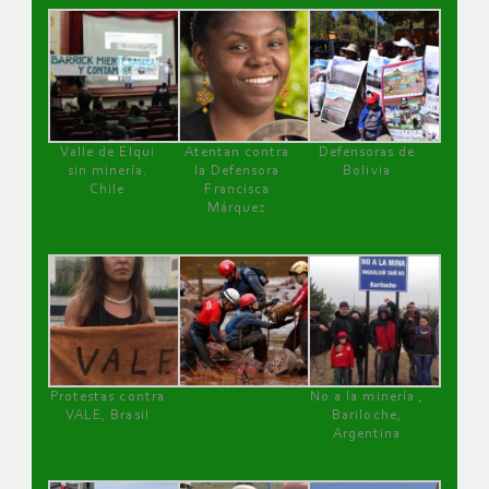
Valle de Elqui
Atentan contra
Defensoras de
sin minería.
la Defensora
Bolivia
Chile
Francisca
Márquez
Protestas contra
No a la minería ,
VALE, Brasil
Bariloche,
Argentina