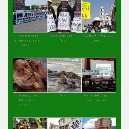
Defensoras
Las Bambas,
PUEBLA, Pue, 27
amenazadas en
Perú
Enero
México
Amazonía
Perú
Valle del Elqui
defiende su
sin minería.
territorio