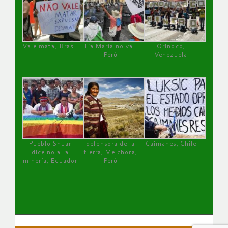
Vale mata, Brasil
Tía María no va !
Orinoco,
Perú
Venezuela
Pueblo Shuar
defensora de la
Caimanes, Chile
dice no a la
tierra, Melchora,
minería, Ecuador
Perú