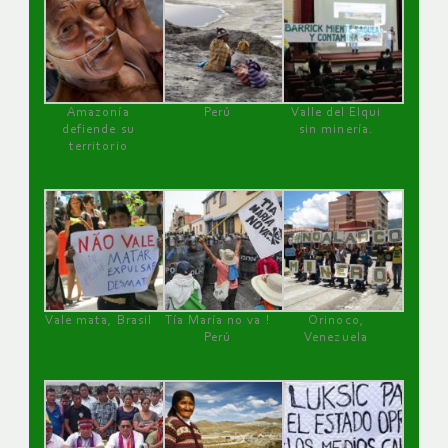
Amazonía
Perú
Valle del Elqui
defiende su
sin minería.
territorio
Vale mata, Brasil
Tía María no va !
Orinoco,
Perú
Venezuela