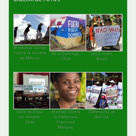
Wirakutas luchan
contra la minería
No a Dominga,
VALE mata,
en México
Chile
Brasil
Valle de Elqui
Atentan contra
Defensoras de
sin minería.
la Defensora
Bolivia
Chile
Francisca
Márquez