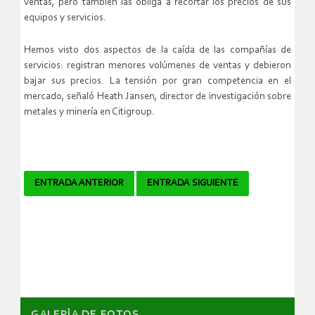
ventas, pero también las obliga a recortar los precios de sus
equipos y servicios.
Hemos visto dos aspectos de la caída de las compañías de
servicios: registran menores volúmenes de ventas y debieron
bajar sus precios. La tensión por gran competencia en el
mercado, señaló Heath Jansen, director de investigación sobre
metales y minería en Citigroup.
Navegador
ENTRADA ANTERIOR
ENTRADA SIGUIENTE
de
artículos
GALERÌA DE FOTOS