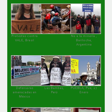
Protestas contra
No a la minería ,
VALE, Brasil
Bariloche,
Argentina
Defensoras
Las Bambas,
PUEBLA, Pue, 27
amenazadas en
Perú
Enero
México