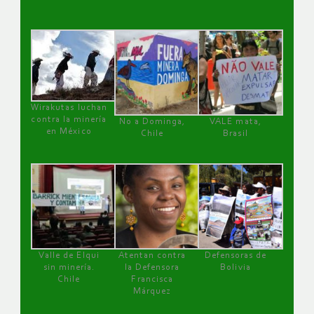
Wirakutas luchan
contra la minería
No a Dominga,
VALE mata,
en México
Chile
Brasil
Valle de Elqui
Atentan contra
Defensoras de
sin minería.
la Defensora
Bolivia
Chile
Francisca
Márquez