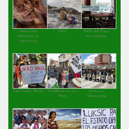
Amazonía
Perú
Valle del Elqui
defiende su
sin minería.
territorio
Vale mata, Brasil
Tía María no va !
Orinoco,
Perú
Venezuela