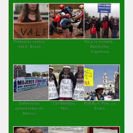
Protestas contra
No a la minería ,
VALE, Brasil
Bariloche,
Argentina
Defensoras
Las Bambas,
PUEBLA, Pue, 27
amenazadas en
Perú
Enero
México