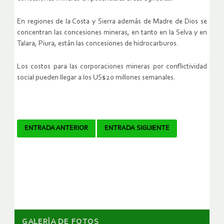
En regiones de la Costa y Sierra además de Madre de Dios se
concentran las concesiones mineras, en tanto en la Selva y en
Talara, Piura, están las concesiones de hidrocarburos.
Los costos para las corporaciones mineras por conflictividad
social pueden llegar a los US$20 millones semanales.
Navegador
ENTRADA ANTERIOR
ENTRADA SIGUIENTE
de
artículos
GALERÌA DE FOTOS