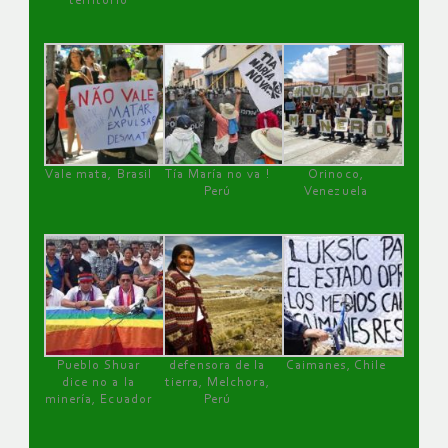
territorio
Vale mata, Brasil
Tía María no va !
Orinoco,
Perú
Venezuela
Pueblo Shuar
defensora de la
Caimanes, Chile
dice no a la
tierra, Melchora,
minería, Ecuador
Perú