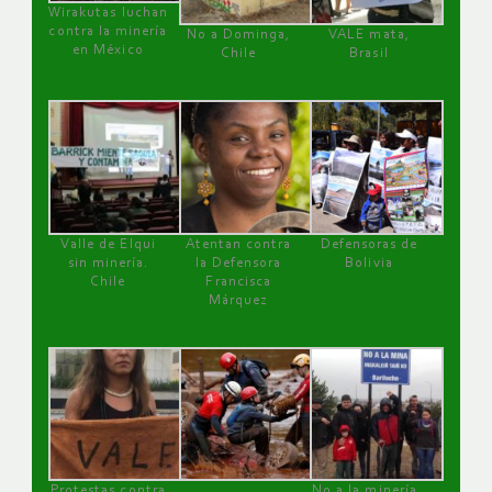
Wirakutas luchan
contra la minería
No a Dominga,
VALE mata,
en México
Chile
Brasil
Valle de Elqui
Atentan contra
Defensoras de
sin minería.
la Defensora
Bolivia
Chile
Francisca
Márquez
Protestas contra
No a la minería ,