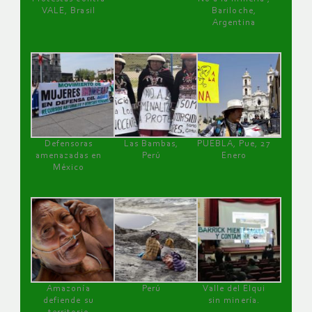
VALE, Brasil
Bariloche,
Argentina
Defensoras
Las Bambas,
PUEBLA, Pue, 27
amenazadas en
Perú
Enero
México
Amazonía
Perú
Valle del Elqui
defiende su
sin minería.