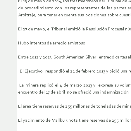
El 13 de mayo de 2014, los tres miembros del Tribunal de 
de procedimiento con los representantes de las partes e
Arbitraje, para tener en cuenta sus posiciones sobre cues
El 27 de mayo, el Tribunal emitió la Resolución Procesal n
Hubo intentos de arreglo amistoso
Entre 2012 y 2013, South American Silver entregó cartas a
El Ejecutivo respondió el 21 de febrero 2013 y pidió una reu
La minera replicó el 4 de marzo 2013 y expresa su volunt
encuentro del 17 de abril no se ofreció una indemnización,
El área tiene reservas de 255 millones de toneladas de min
El yacimiento de Mallku Khota tiene reservas de 255 millon