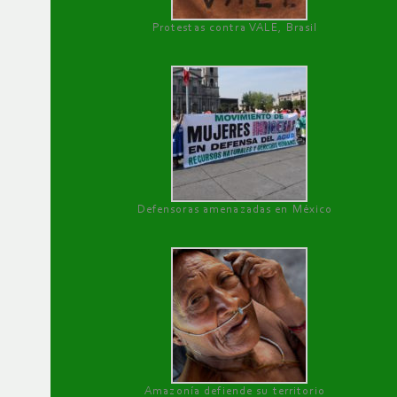
Protestas contra VALE, Brasil
Defensoras amenazadas en México
Amazonía defiende su territorio