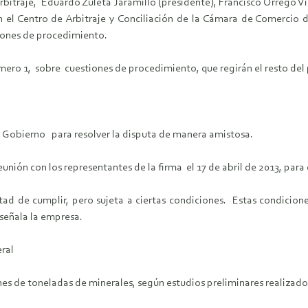
Arbitraje, Eduardo Zuleta Jaramillo (presidente), Francisco Orrego V
n el Centro de Arbitraje y Conciliación de la Cámara de Comercio 
tiones de procedimiento.
úmero 1, sobre cuestiones de procedimiento, que regirán el resto del
l Gobierno para resolver la disputa de manera amistosa.
nión con los representantes de la firma el 17 de abril de 2013, para 
ad de cumplir, pero sujeta a ciertas condiciones. Estas condicion
 señala la empresa.
eral
es de toneladas de minerales, según estudios preliminares realizado