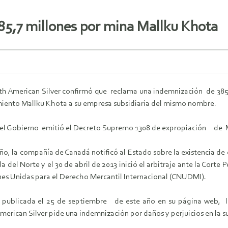
385,7 millones por mina Mallku Khota
h American Silver confirmó que reclama una indemnización de 385,7 
imiento Mallku Khota a su empresa subsidiaria del mismo nombre.
 el Gobierno emitió el Decreto Supremo 1308 de expropiación de Mal
año, la compañía de Canadá notificó al Estado sobre la existencia de 
a del Norte y el 30 de abril de 2013 inició el arbitraje ante la Cor
nes Unidas para el Derecho Mercantil Internacional (CNUDMI).
publicada el 25 de septiembre de este año en su página web, la
merican Silver pide una indemnización por daños y perjuicios en la s