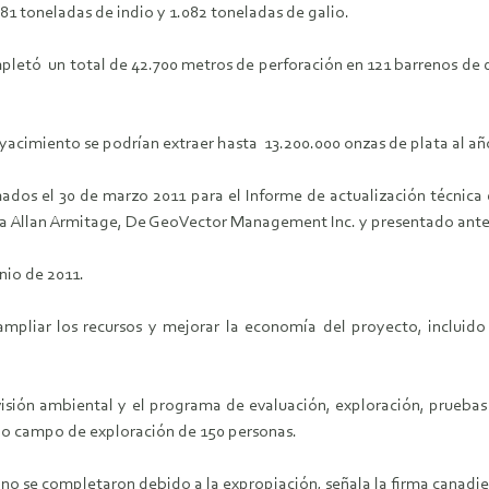
481 toneladas de indio y 1.082 toneladas de galio.
etó un total de 42.700 metros de perforación en 121 barrenos de d
 yacimiento se podrían extraer hasta 13.200.000 onzas de plata al añ
ados el 30 de marzo 2011 para el Informe de actualización técnic
ía Allan Armitage, De GeoVector Management Inc. y presentado ante
unio de 2011.
pliar los recursos y mejorar la economía del proyecto, incluido 
visión ambiental y el programa de evaluación, exploración, pruebas
rno campo de exploración de 150 personas.
no se completaron debido a la expropiación, señala la firma canadie