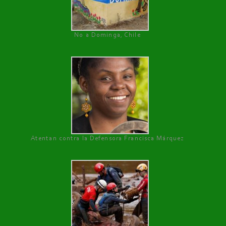
No a Dominga, Chile
Atentan contra la Defensora Francisca Márquez