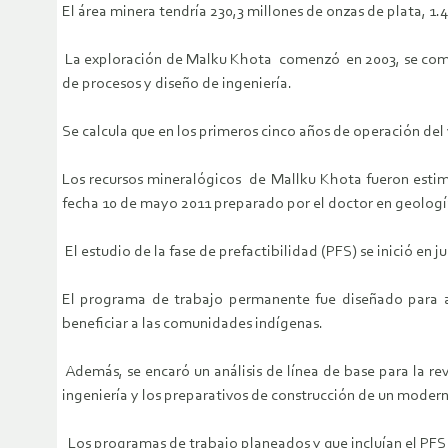
El área minera tendría 230,3 millones de onzas de plata, 1.
La exploración de Malku Khota comenzó en 2003, se compl
de procesos y diseño de ingeniería.
Se calcula que en los primeros cinco años de operación del
Los recursos mineralógicos de Mallku Khota fueron estim
fecha 10 de mayo 2011 preparado por el doctor en geolog
El estudio de la fase de prefactibilidad (PFS) se inició en j
El programa de trabajo permanente fue diseñado para am
beneficiar a las comunidades indígenas.
Además, se encaró un análisis de línea de base para la re
ingeniería y los preparativos de construcción de un mode
Los programas de trabajo planeados y que incluían el PFS 