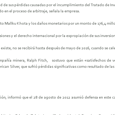
ad de sus pérdidas causadas por el incumplimiento del Tratado de Inv
do en el proceso de arbitraje, señala la empresa.
to Mallku Khota y los daños monetarios por un monto de 176,4 millone
rsiones y el derecho internacional por la expropiación de sus inversio
 existe, no se recibirá hasta después de mayo de 2016, cuando se celeb
mpañía minera, Ralph Fitch, sostuvo que están «satisfechos de ve
n Silver, que sufrió pérdidas significativas como resultado de las v
tión, informó que el 28 de agosto de 2012 asumió defensa en este c